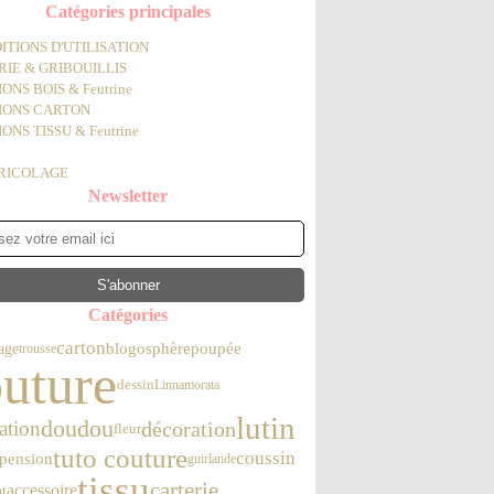
Catégories principales
ITIONS D'UTILISATION
IE & GRIBOUILLIS
ONS BOIS & Feutrine
IONS CARTON
ONS TISSU & Feutrine
BRICOLAGE
Newsletter
Catégories
carton
poupée
blogosphère
age
trousse
uture
dessin
Linnamorata
lutin
doudou
ration
décoration
fleur
tuto couture
coussin
pension
guirlande
tissu
carterie
accessoire
at