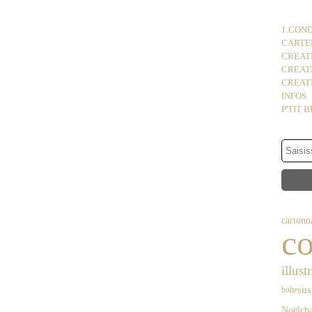
1.COND
CARTER
CREATI
CREAT
CREATI
INFOS
P'TIT 
cartonn
co
illust
sus
boîte
ch
Noël