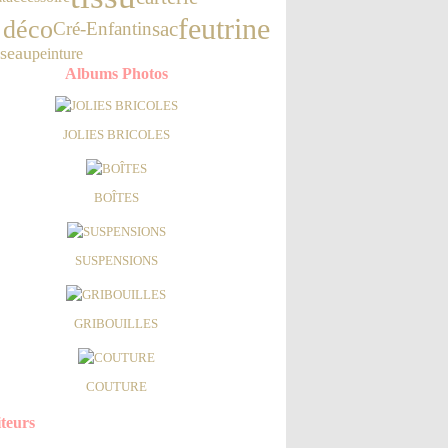
feutrine
 déco
sac
Cré-Enfantin
iseau
peinture
Albums Photos
JOLIES BRICOLES
BOÎTES
SUSPENSIONS
GRIBOUILLES
COUTURE
iteurs