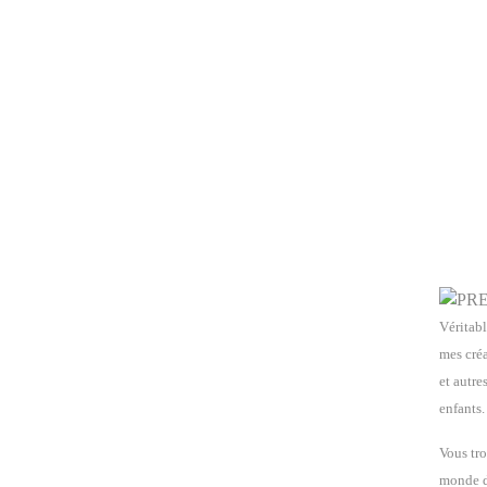
Véritabl
mes créa
et autre
enfants.
Vous tro
monde de