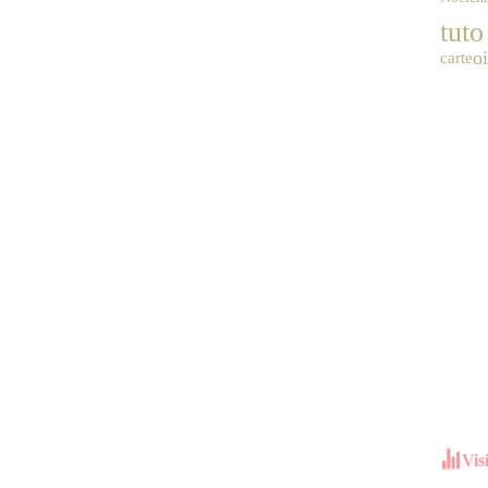
tuto
o
carte
Vis