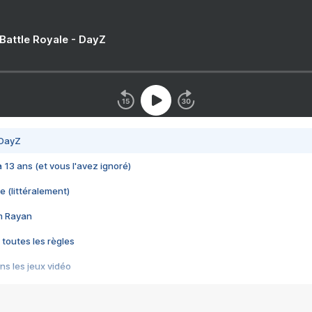
 Battle Royale - DayZ
 DayZ
 a 13 ans (et vous l'avez ignoré)
e (littéralement)
im Rayan
 toutes les règles
s les jeux vidéo
us choquant de Rockstar ? - Le scandale BULLY