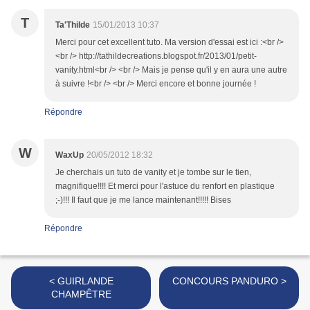
T
Ta'Thilde
15/01/2013 10:37
Merci pour cet excellent tuto. Ma version d'essai est ici :<br />
<br /> http://tathildecreations.blogspot.fr/2013/01/petit-
vanity.html<br /> <br /> Mais je pense qu'il y en aura une autre
à suivre !<br /> <br /> Merci encore et bonne journée !
Répondre
W
WaxUp
20/05/2012 18:32
Je cherchais un tuto de vanity et je tombe sur le tien,
magnifique!!!! Et merci pour l'astuce du renfort en plastique
;-)!!! Il faut que je me lance maintenant!!!!! Bises
Répondre
< GUIRLANDE
CONCOURS PANDURO >
CHAMPÊTRE