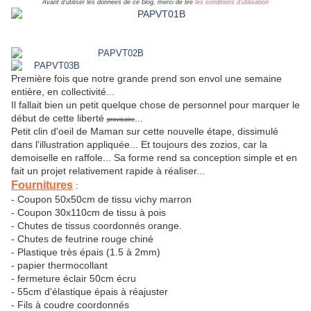
Avant d'utiliser les données de ce blog, merci de lire
les conditions d'utilisation
Première fois que notre grande prend son envol une semaine
entière, en collectivité...
Il fallait bien un petit quelque chose de personnel pour marquer le
début de cette liberté
...
provisoire
Petit clin d'oeil de Maman sur cette nouvelle étape, dissimulé
dans l'illustration appliquée... Et toujours des zozios, car la
demoiselle en raffole... Sa forme rend sa conception simple et en
fait un projet relativement rapide à réaliser...
Fournitures
:
- Coupon 50x50cm de tissu vichy marron
- Coupon 30x110cm de tissu à pois
- Chutes de tissus coordonnés orange.
- Chutes de feutrine rouge chiné
- Plastique très épais (1.5 à 2mm)
- papier thermocollant
- fermeture éclair 50cm écru
- 55cm d'élastique épais à réajuster
- Fils à coudre coordonnés