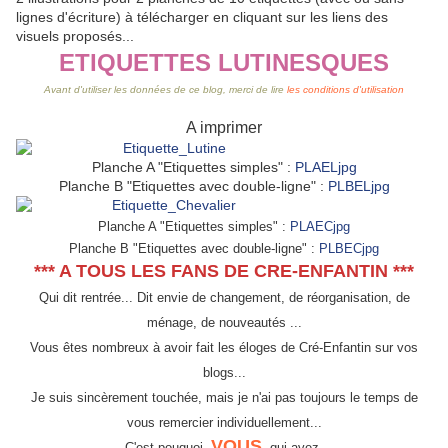
lignes d'écriture) à télécharger en cliquant sur les liens des
visuels proposés...
ETIQUETTES LUTINESQUES
Avant d'utiliser les données de ce blog, merci de lire
les conditions d'utilisation
A imprimer
Planche A "Etiquettes simples" :
PLAELjpg
Planche B "Etiquettes avec double-ligne" :
PLBELjpg
Planche A "Etiquettes simples" :
PLAECjpg
Planche B "Etiquettes avec double-ligne" :
PLBECjpg
*** A TOUS LES FANS DE CRE-ENFANTIN ***
Qui dit rentrée... Dit envie de changement, de réorganisation, de
ménage, de nouveautés ...
Vous êtes nombreux à avoir fait les éloges de Cré-Enfantin sur vos
blogs...
Je suis sincèrement touchée, mais je n'ai pas toujours le temps de
vous remercier individuellement...
VOUS
C'est pouquoi,
, qui avez,