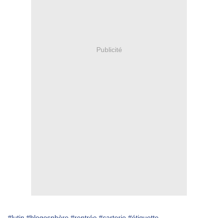
Publicité
#lutin
#blogosphère
#rentrée
#carterie
#étiquette