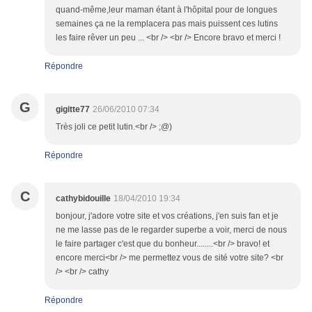
quand-même,leur maman étant à l'hôpital pour de longues
semaines ça ne la remplacera pas mais puissent ces lutins
les faire rêver un peu ... <br /> <br /> Encore bravo et merci !
Répondre
G
gigitte77
26/06/2010 07:34
Très joli ce petit lutin.<br /> ;@)
Répondre
C
cathybidouille
18/04/2010 19:34
bonjour, j'adore votre site et vos créations, j'en suis fan et je
ne me lasse pas de le regarder superbe a voir, merci de nous
le faire partager c'est que du bonheur........<br /> bravo! et
encore merci<br /> me permettez vous de sité votre site? <br
/> <br /> cathy
Répondre