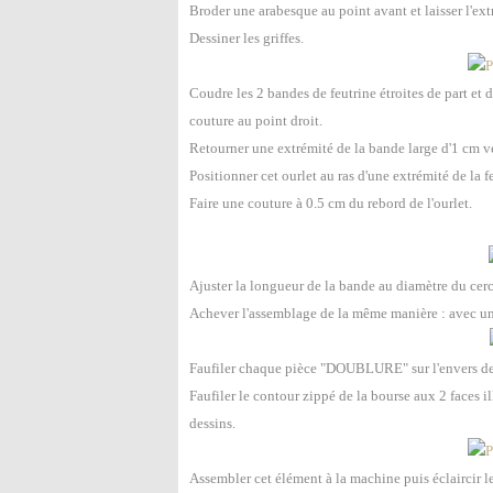
Broder une arabesque au point avant et laisser l'ext
Dessiner les griffes.
Coudre les 2 bandes de feutrine étroites de part et 
couture au point droit.
Retourner une extrémité de la bande large d'1 cm ver
Positionner cet ourlet au ras d'une extrémité de la 
Faire une couture à 0.5 cm du rebord de l'ourlet.
Ajuster la longueur de la bande au diamètre du cercl
Achever l'assemblage de la même manière : avec un o
Faufiler chaque pièce "DOUBLURE" sur l'envers des 
Faufiler le contour zippé de la bourse aux 2 faces i
dessins.
Assembler cet élément à la machine puis éclaircir l