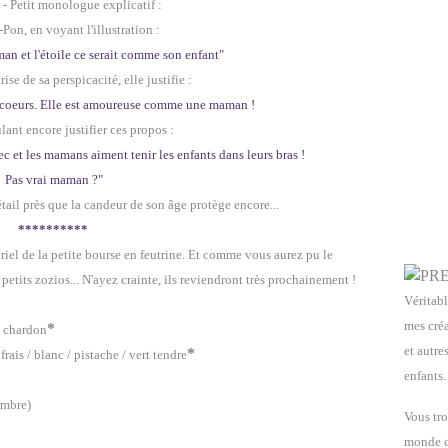
é - Petit monologue explicatif :
Pon, en voyant l'illustration
:
an et l'étoile ce serait comme son enfant"
se de sa perspicacité, elle justifie
:
s coeurs. Elle est amoureuse comme une maman !
ulant encore justifier ces propos :
bec et les mamans aiment tenir les enfants dans leurs bras !
Pas vrai maman ?"
détail près que la candeur de son âge protège encore...
**********
riel de la petite bourse en feutrine. Et comme vous aurez pu le
 petits zozios... N'ayez crainte, ils reviendront très prochainement !
Véritabl
mes créa
*
s chardon
et autre
*
frais / blanc / pistache / vert tendre
enfants.
ombre)
Vous tro
monde de