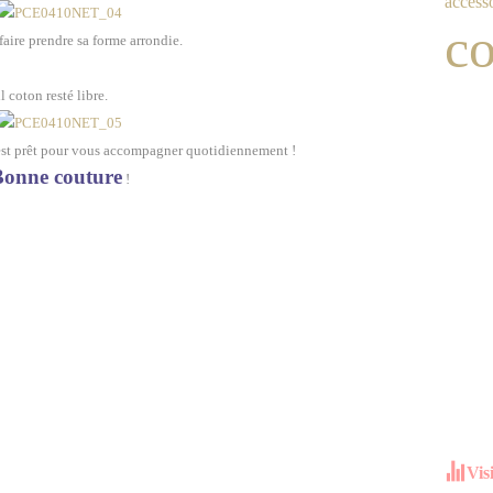
access
co
faire prendre sa forme arrondie.
l coton resté libre.
 est prêt pour vous accompagner quotidiennement !
onne couture
!
Vis