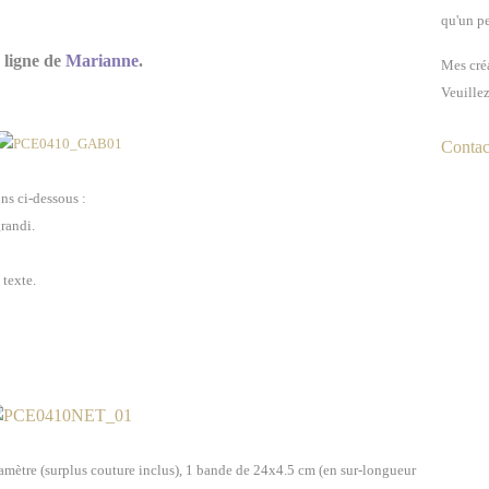
qu'un pe
 ligne de
Marianne
.
Mes créa
Veuillez
Contact
ns ci-dessous :
grandi.
 texte.
iamètre (surplus couture inclus), 1 bande de 24x4.5 cm (en sur-longueur