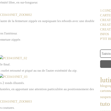
rémité libre, en sur-longueur.
1.COND
CARTER
CREATI
d'autre de la fermeture zippée en surpiquant les rebords avec une double
CREAT
CREATI
s l'intérieur.
INFOS
P'TIT 
fermeture zippée.
e final.
urlet retourné et piqué au ras de l'autre extrémité du zip.
luti
2 ronds illustrés.
blogos
llustrées, en apportant une attention particulière au positionnement des
cartonn
suspen
tuto
es coutures.