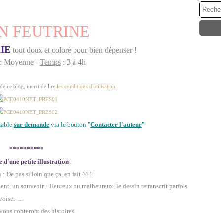
N FEUTRINE
IE
tout doux et coloré pour bien dépenser !
: Moyenne -
Temps
: 3 à 4h
 de ce blog, merci de lire
les conditions d'utilisation
.
mable
sur demande
via le bouton "
Contacter l'auteur
"
**********
e d'une petite illustration
:
De pas si loin que ça, en fait ^^ !
ent, un souvenir... Heureux ou malheureux, le dessin retranscrit parfois
oiser ...
 vous conteront des histoires.