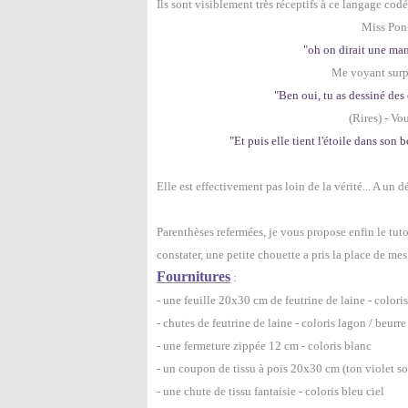
Ils sont visiblement très réceptifs à ce langage cod
Miss Pon-
"oh on dirait une mam
Me voyant surpri
"Ben oui, tu as dessiné de
(Rires) - Vo
"Et puis elle tient l'étoile dans son 
Elle est effectivement pas loin de la vérité... A un 
Parenthèses refermées, je vous propose enfin le tuto
constater, une petite chouette a pris la place de mes
Fournitures
:
- une feuille 20x30 cm de feutrine de laine - colori
- chutes de feutrine de laine - coloris lagon / beurre 
- une fermeture zippée 12 cm - coloris blanc
- un coupon de tissu à pois 20x30 cm (ton violet s
- une chute de tissu fantaisie - coloris bleu ciel