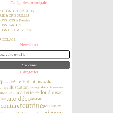
Catégories principales
ITIONS D'UTILISATION
IE & GRIBOUILLIS
ONS BOIS & Feutrine
IONS CARTON
ONS TISSU & Feutrine
BRICOLAGE
Newsletter
Catégories
n
Cré-Enfantin
poupée
carte
chat
illustration
phère
trousse
guirlande
Linnamorata
doudou
carterie
sac
coussin
age
boîte
tuto déco
oiseau
sion
feutrine
 couture
peinture
dessin