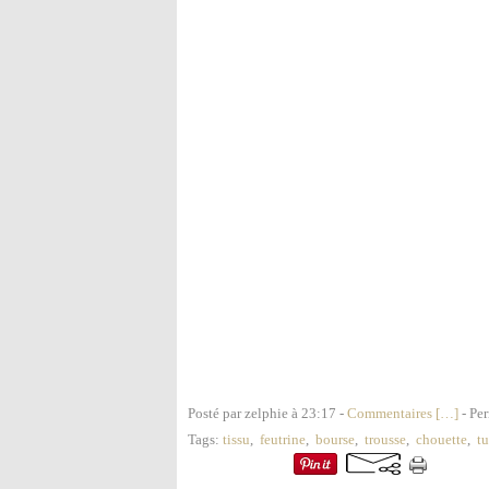
Posté par zelphie à 23:17 -
Commentaires [
…
]
- Per
Tags:
tissu
,
feutrine
,
bourse
,
trousse
,
chouette
,
tu