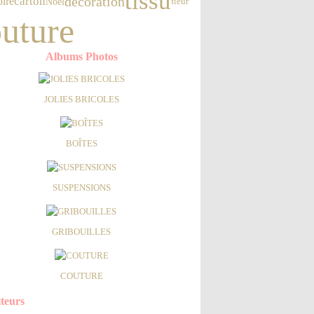
tissu
décoration
carton
oire
Noël
fleur
uture
Albums Photos
JOLIES BRICOLES
BOÎTES
SUSPENSIONS
GRIBOUILLES
COUTURE
iteurs