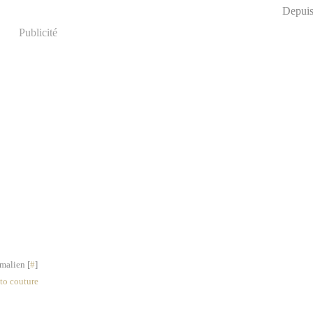
Depuis
Publicité
malien [
#
]
to couture