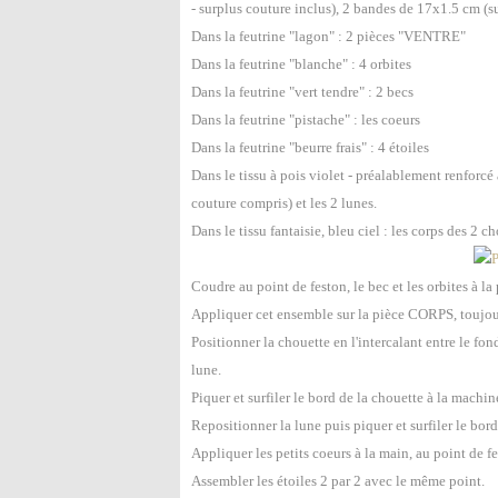
- surplus couture inclus), 2 bandes de 17x1.5 cm (s
Dans la feutrine "lagon" : 2 pièces "VENTRE"
Dans la feutrine "blanche" : 4 orbites
Dans la feutrine "vert tendre" : 2 becs
Dans la feutrine "pistache" : les coeurs
Dans la feutrine "beurre frais" : 4 étoiles
Dans le tissu à pois violet - préalablement renforc
couture compris) et les 2 lunes.
Dans le tissu fantaisie, bleu ciel : les corps des 2 ch
Coudre au point de feston, le bec et les orbites à 
Appliquer cet ensemble sur la pièce CORPS, toujour
Positionner la chouette en l'intercalant entre le fon
lune.
Piquer et surfiler le bord de la chouette à la machi
Repositionner la lune puis piquer et surfiler le bo
Appliquer les petits coeurs à la main, au point de fe
Assembler les étoiles 2 par 2 avec le même point.