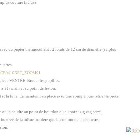
urplus couture inclus).
é avec du papier thermocollant : 2 ronds de 12 cm de diamètre (surplus
ouettes.
la pièce VENTRE. Broder les pupilles.
s à la main et au point de feston.
d et la lune. La maintenir en place avec une épingle puis retirer la pièce
ne ou le coudre au point de bourdon ou au point zig zag serré.
rd incurvé de la même manière que le contour de la chouette.
ston.