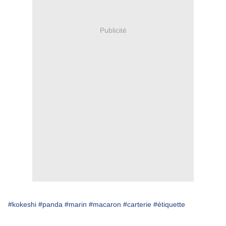
Publicité
#kokeshi
#panda
#marin
#macaron
#carterie
#étiquette