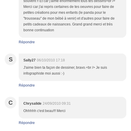
souvent !! Et car j'aime énormément tous tes dessins<br />
Merci car j'ai repris certaines de tes oeuvres pour faire de
petites créations pour mes enfants (le panda pour le
"trousseau" de mon bébé à venir) et d'autres pour faire de
petits cadeaux de naissances. Grand grand merci et très
bonne continuation
Répondre
S
Sally27
06/10/2010 17:18
J'aime bien ta façon de dessiner, bravo.<br /> Je suis
infographiste moi aussi :-)
Répondre
C
Chrysalide
24/09/2010 09:31
Ohhhhh c'est beau!!! Merci
Répondre