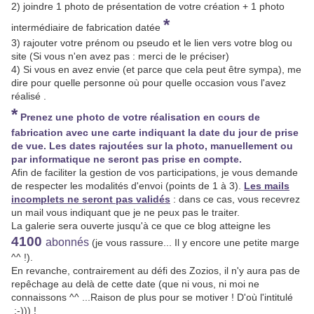
2) joindre 1 photo de présentation de votre création + 1 photo
*
intermédiaire de fabrication datée
3) rajouter votre prénom ou pseudo et le lien vers votre blog ou
site (Si vous n'en avez pas : merci de le préciser)
4) Si vous en avez envie (et parce que cela peut être sympa), me
dire pour quelle personne où pour quelle occasion vous l'avez
réalisé .
*
Prenez une photo de votre réalisation en cours de
fabrication avec une carte indiquant la date du jour de prise
de vue. Les dates rajoutées sur la photo, manuellement ou
par informatique ne seront pas prise en compte.
Afin de faciliter la gestion de vos participations, je vous demande
de respecter les modalités d'envoi (points de 1 à 3).
Les mails
incomplets ne seront pas validés
: dans ce cas, vous recevrez
un mail vous indiquant que je ne peux pas le traiter.
La galerie sera ouverte jusqu'à ce que ce blog atteigne les
4100
abonnés
(je vous rassure... Il y encore une petite marge
^^ !).
En revanche, contrairement au défi des Zozios, il n'y aura pas de
repêchage au delà de cette date (que ni vous, ni moi ne
connaissons ^^ ...Raison de plus pour se motiver ! D'où l'intitulé
;-))) !