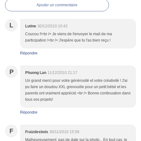
Ajouter un commentaire
L
Lutine
30/12/2010 10:42
Coucou !!<br /> Je viens de t'envoyer le mail de ma
participation !<br /> J'espère que tu l'as bien reçu !
Répondre
P
Phuong Lan
11/12/2010 21:17
Un grand merci pour votre générosité et votre créativité ! J'ai
pu faire un doudou XXL grenouille pour un petit bébé et les
parents ont vraiment apprécié.<br /> Bonne continuation dans
tous vos projets!
Répondre
F
Fraizdesbois
30/11/2010 15:58
Malheureusement, pas de date sur la photo... En tout cas, le