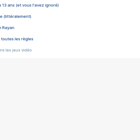
 a 13 ans (et vous l'avez ignoré)
e (littéralement)
im Rayan
 toutes les règles
s les jeux vidéo
us choquant de Rockstar ? - Le scandale BULLY
e plus moche de Steam
du RÊVE tourne au CAUCHEMAR
pendant 8 heures
it… à tort
umiliés par un jeu vidéo
ire - Final Fantasy 8