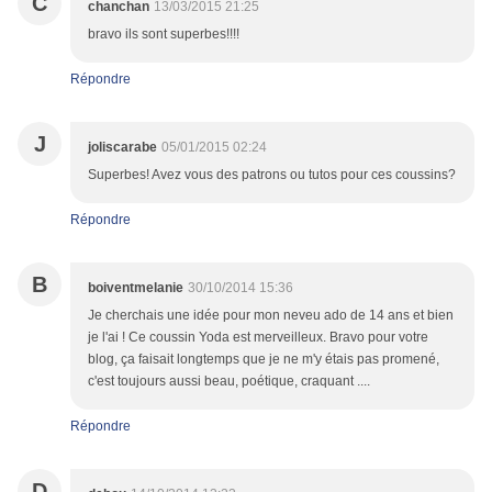
C
chanchan
13/03/2015 21:25
bravo ils sont superbes!!!!
Répondre
J
joliscarabe
05/01/2015 02:24
Superbes! Avez vous des patrons ou tutos pour ces coussins?
Répondre
B
boiventmelanie
30/10/2014 15:36
Je cherchais une idée pour mon neveu ado de 14 ans et bien
je l'ai ! Ce coussin Yoda est merveilleux. Bravo pour votre
blog, ça faisait longtemps que je ne m'y étais pas promené,
c'est toujours aussi beau, poétique, craquant ....
Répondre
D