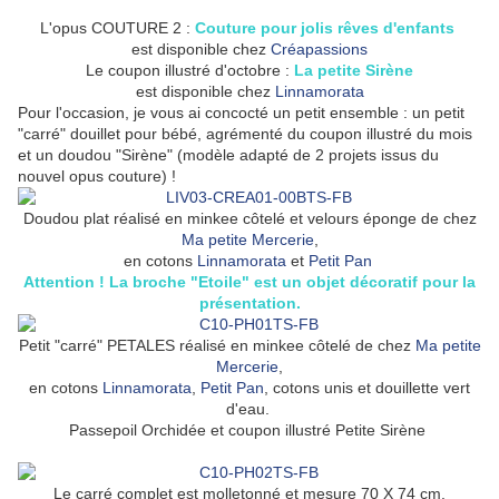
L'opus COUTURE 2 :
Couture pour jolis rêves d'enfants
est disponible chez
Créapassions
Le coupon illustré d'octobre :
La petite Sirène
est disponible chez
Linnamorata
Pour l'occasion, je vous ai concocté un petit ensemble : un petit
"carré" douillet pour bébé, agrémenté du coupon illustré du mois
et un doudou "Sirène" (modèle adapté de 2 projets issus du
nouvel opus couture) !
Doudou plat réalisé en minkee côtelé et velours éponge de chez
Ma petite Mercerie
,
en cotons
Linnamorata
et
Petit Pan
Attention ! La broche "Etoile" est un objet décoratif pour la
présentation.
Petit "carré" PETALES réalisé e
n minkee côtelé de chez
Ma petite
Mercerie
,
en cotons
Linnamorata
,
Petit Pan
, cotons unis
et douillette vert
d'eau.
Passepoil Orchidée et coupon illustré Petite Sirène
Le carré complet est molletonné et mesure 70 X 74 cm.