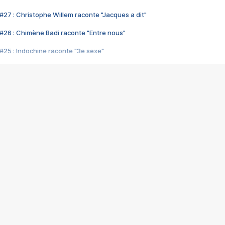
#27 : Christophe Willem raconte "Jacques a dit"
#26 : Chimène Badi raconte "Entre nous"
#25 : Indochine raconte "3e sexe"
#24 : Zaho raconte "C'est chelou"
#23 : Patrick Bruel raconte "Au café des délices"
#22 : Kyo raconte "Le chemin"
#21 : Nolwenn Leroy raconte "Cassé"
#20 : Patrick Hernandez raconte "Born to be alive"
#19 : Lorie raconte "Près de moi"
#18 : Michael Jones raconte "A nos actes manqués" (avec Jean-Jacque
#17 : Khaled raconte "Aïcha"
#16 : Corneille raconte "Parce qu'on vient de loin"