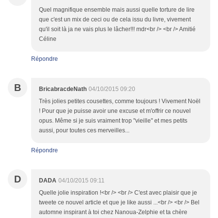
Quel magnifique ensemble mais aussi quelle torture de lire
que c'est un mix de ceci ou de cela issu du livre, vivement
qu'il soit là ja ne vais plus le lâcher!!! mdr<br /> <br /> Amitié
Céline
Répondre
B
BricabracdeNath
04/10/2015 09:20
Très jolies petites cousettes, comme toujours ! Vivement Noël
! Pour que je puisse avoir une excuse et m'offrir ce nouvel
opus. Même si je suis vraiment trop "vieille" et mes petits
aussi, pour toutes ces merveilles...
Répondre
D
DADA
04/10/2015 09:11
Quelle jolie inspiration !<br /> <br /> C'est avec plaisir que je
tweete ce nouvel article et que je like aussi ...<br /> <br /> Bel
automne inspirant à toi chez Nanoua-Zelphie et ta chère