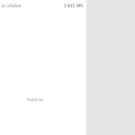
 la création
5 615 505
Publicité