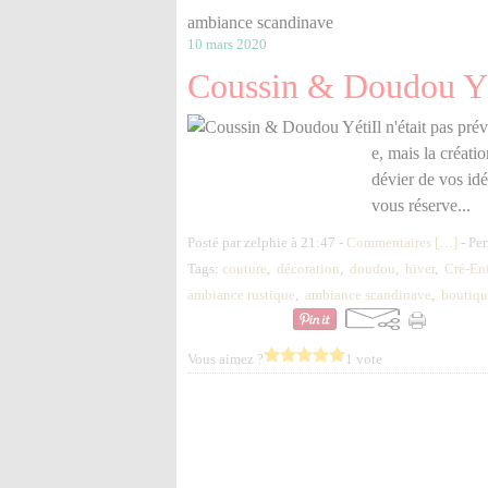
ambiance scandinave
10 mars 2020
Coussin & Doudou Y
Il n'était pas pr
e, mais la créati
dévier de vos idé
vous réserve...
Posté par zelphie à 21:47 -
Commentaires [
…
]
- Per
Tags:
couture
,
décoration
,
doudou
,
hiver
,
Cré-En
ambiance rustique
,
ambiance scandinave
,
boutiqu
Vous aimez ?
1 vote