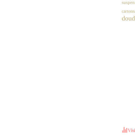
suspen
cartonn
doud
Vis