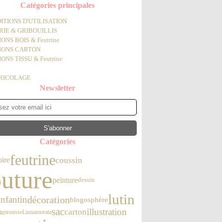
Catégories principales
ITIONS D'UTILISATION
IE & GRIBOUILLIS
ONS BOIS & Feutrine
IONS CARTON
ONS TISSU & Feutrine
BRICOLAGE
Newsletter
Catégories
feutrine
coussin
oire
uture
peinture
dessin
lutin
nfantin
décoration
blogosphère
sac
illustration
carton
te
trousse
Linnamorata