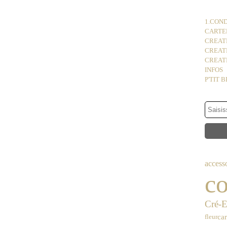
1.COND
CARTER
CREATI
CREAT
CREATI
INFOS
P'TIT 
access
co
Cré-E
car
fleur