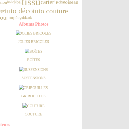
tissu
carterie
oiseau
sion
chat
Noël
boîte
tuto déco
tuto couture
age
ou
poupée
guirlande
Albums Photos
JOLIES BRICOLES
BOÎTES
SUSPENSIONS
GRIBOUILLES
COUTURE
iteurs