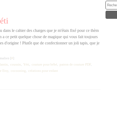
éti
évu dans le cahier des charges que je m'étais fixé pour ce thèm
on a ce petit quelque chose de magique qui vous fait toujours
es d'origine ! Plutôt que de confectionner un joli tapis, que je
malien [
#
]
fantin
,
coussin
,
Yéti
,
couture pour bébé
,
patron de couture PDF
,
e Etsy
,
cocooning
,
créations pour enfant