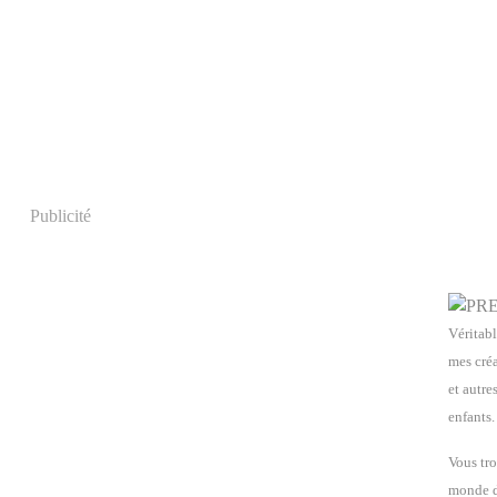
Publicité
Véritabl
mes créa
et autre
enfants.
Vous tro
monde de