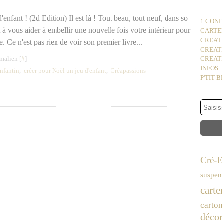
'enfant ! (2d Edition) Il est là ! Tout beau, tout neuf, dans so
1.COND
à vous aider à embellir une nouvelle fois votre intérieur pour
CARTER
CREATI
ée. Ce n'est pas rien de voir son premier livre...
CREAT
malien [
#
]
CREATI
INFOS
nfantin
,
créer pour Noël un jeu d'enfant
,
Créapassions
P'TIT 
Cré-E
suspen
carte
carto
décor