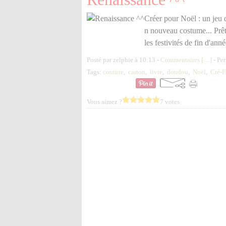
Créer pour Noël : un jeu d
n nouveau costume... Prêt 
les festivités de fin d'ann
Posté par zelphie à 10:13 -
Commentaires [
…
]
- Per
Tags:
couture
,
carton
,
livre
,
doudou
,
Noël
,
Cré-E
Vous aimez ?
7 votes