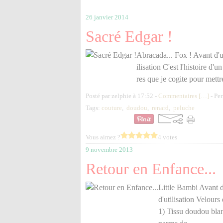
26 janvier 2014
Sacré Edgar !
Abracada... Fox ! Avant d'ut
ilisation C'est l'histoire d'u
res que je cogite pour met
Posté par zelphie à 17:52 -
Commentaires [
…
]
- Per
Tags:
couture
,
doudou
,
renard
,
peluche
Vous aimez ?
4 votes
9 novembre 2013
Retour en Enfance...
Little Bambi Avant d'
d'utilisation Velours
1) Tissu doudou bla