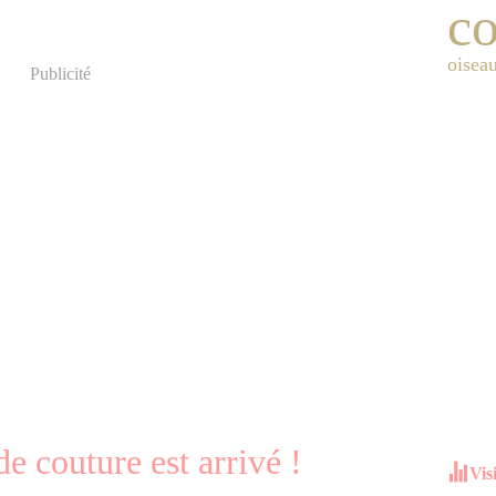
co
oisea
Publicité
 couture est arrivé !
Vis