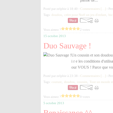
parme de...
Posté par zelphie à 18:40 -
Commentaires [
…
]
- Per
Tags:
doudou
,
créer pour Noël un jeu d'enfant
,
bic
Vous aimez ?
2 votes
15 octobre 2013
Duo Sauvage !
Un coussin et son doudou 
i r e les conditions d'utili
our VOUS ! Parce que vous 
Posté par zelphie à 23:38 -
Commentaires [
…
]
- Per
Tags:
couture
,
doudou
,
coussin
,
Tout un monde en
Vous aimez ?
9 votes
5 octobre 2013
Renaissance ^^