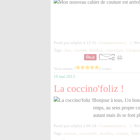
Posté par zelphie à 12:31 -
Commentaires [
…
]
- Per
Tags:
chat
,
couture
,
doudou
,
couverture
,
Créapas
Vous aimez ?
2 votes
10 mai 2013
La coccino'foliz !
Bonjour à tous, Un bon b
emps, au sens propre com
autant mais ils se font 
Posté par zelphie à 09:34 -
Commentaires [
…
]
- Per
Tags:
couture
,
coccinelle
,
doudou
,
coussin
,
Tout 