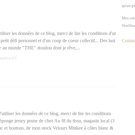
qu'un pe
Mes créa
Veuillez
iliser les données de ce blog, merci de lire les conditions d'ut
n petit défi personnel et d'un coup de coeur collectif... Des lust
Contact
tre au monde "THE" doudou dont je rêve,...
malien [
#
]
utiliser les données de ce blog, merci de lire les conditions
 éponge jersey prune de chez Au fil du tissu, magasin local (3
nc et boutons, de mon stock Velours Minkee à côtes blanc &