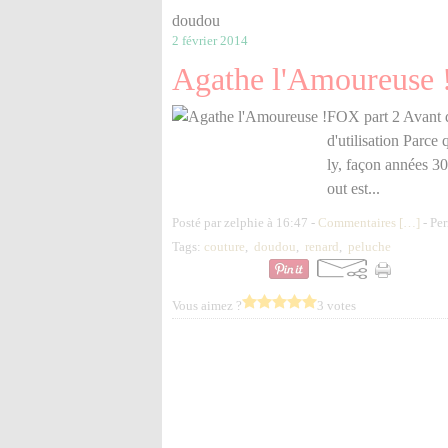
doudou
2 février 2014
Agathe l'Amoureuse 
FOX part 2 Avant d'
d'utilisation Parce
ly, façon années 30
out est...
Posté par zelphie à 16:47 -
Commentaires [
…
]
- Per
Tags:
couture
,
doudou
,
renard
,
peluche
Vous aimez ?
3 votes