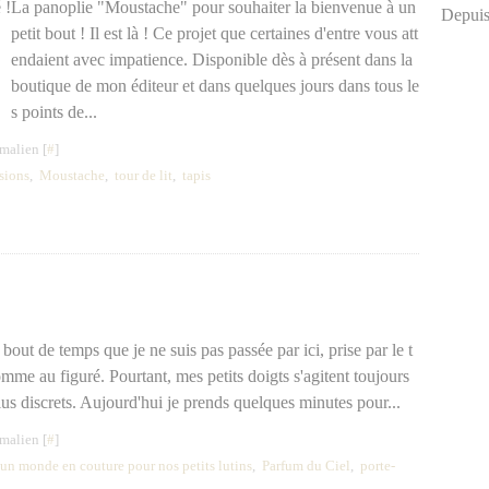
La panoplie "Moustache" pour souhaiter la bienvenue à un
Depuis
petit bout ! Il est là ! Ce projet que certaines d'entre vous att
endaient avec impatience. Disponible dès à présent dans la
boutique de mon éditeur et dans quelques jours dans tous le
s points de...
malien [
#
]
sions
,
Moustache
,
tour de lit
,
tapis
out de temps que je ne suis pas passée par ici, prise par le t
me au figuré. Pourtant, mes petits doigts s'agitent toujours
plus discrets. Aujourd'hui je prends quelques minutes pour...
malien [
#
]
un monde en couture pour nos petits lutins
,
Parfum du Ciel
,
porte-