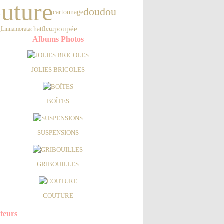
uture
doudou
cartonnage
u
poupée
chat
Linnamorata
fleur
Albums Photos
JOLIES BRICOLES
BOÎTES
SUSPENSIONS
GRIBOUILLES
COUTURE
iteurs