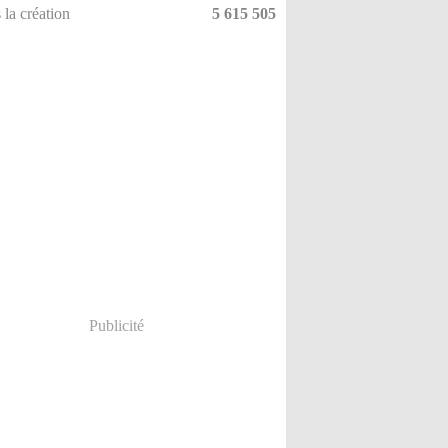
 la création
5 615 505
Publicité