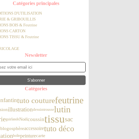
Catégories principales
ITIONS D'UTILISATION
IE & GRIBOUILLIS
ONS BOIS & Feutrine
IONS CARTON
ONS TISSU & Feutrine
BRICOLAGE
Newsletter
Catégories
feutrine
tuto couture
nfantin
lutin
illustration
sion
dessin
trousse
tissu
rie
sac
coussin
Noël
guirlande
tuto déco
n
accessoire
blogosphère
ation
peinture
carte
boîte