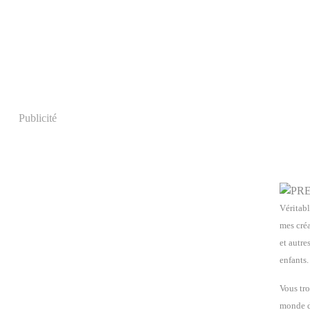
Publicité
Véritabl
mes créa
et autre
enfants.
Vous tro
monde de