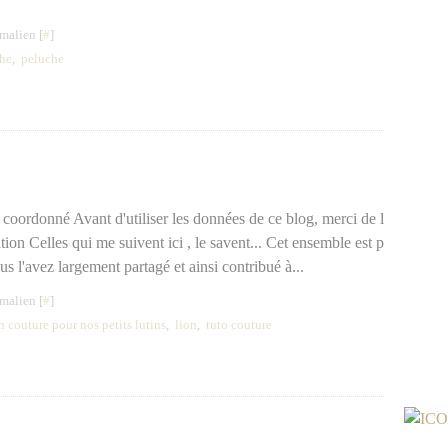
malien [
#
]
he
,
peluche
coordonné Avant d'utiliser les données de ce blog, merci de l
sation Celles qui me suivent ici , le savent... Cet ensemble est p
l'avez largement partagé et ainsi contribué à...
malien [
#
]
 couture pour nos petits lutins
,
lion
,
tuto couture