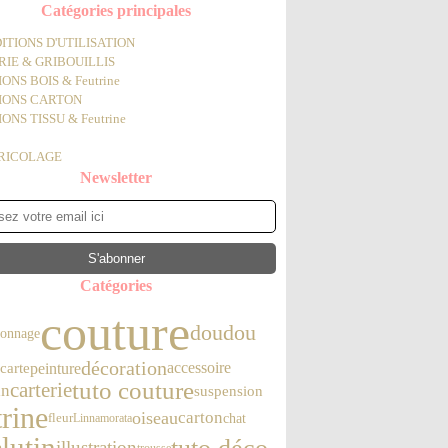
Catégories principales
ITIONS D'UTILISATION
IE & GRIBOUILLIS
ONS BOIS & Feutrine
IONS CARTON
ONS TISSU & Feutrine
BRICOLAGE
Newsletter
Catégories
couture
doudou
tonnage
décoration
accessoire
peinture
carte
tuto couture
carterie
in
suspension
trine
oiseau
carton
chat
fleur
Linnamorata
lutin
tuto déco
illustration
e
trousse