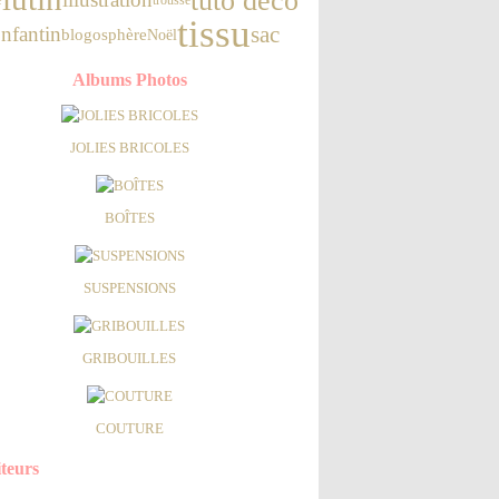
tissu
sac
nfantin
blogosphère
Noël
Albums Photos
JOLIES BRICOLES
BOÎTES
SUSPENSIONS
GRIBOUILLES
COUTURE
iteurs