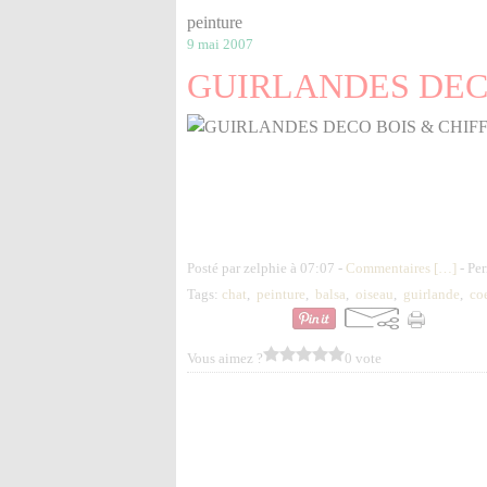
peinture
9 mai 2007
GUIRLANDES DEC
Posté par zelphie à 07:07 -
Commentaires [
…
]
- Per
Tags:
chat
,
peinture
,
balsa
,
oiseau
,
guirlande
,
co
Vous aimez ?
0 vote