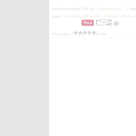
Posté par zelphie à 18:45 -
Commentaires [
…
]
- Per
Tags:
chat
,
cadre
,
décoration
,
peinture
,
tableau
,
Vous aimez ?
0 vote