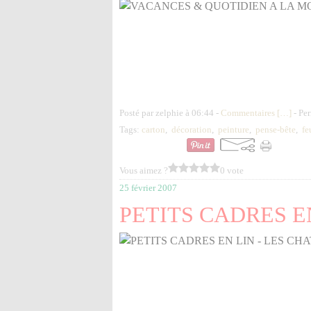
Posté par zelphie à 06:44 -
Commentaires [
…
]
- Per
Tags:
carton
,
décoration
,
peinture
,
pense-bête
,
fe
Vous aimez ?
0 vote
25 février 2007
PETITS CADRES EN