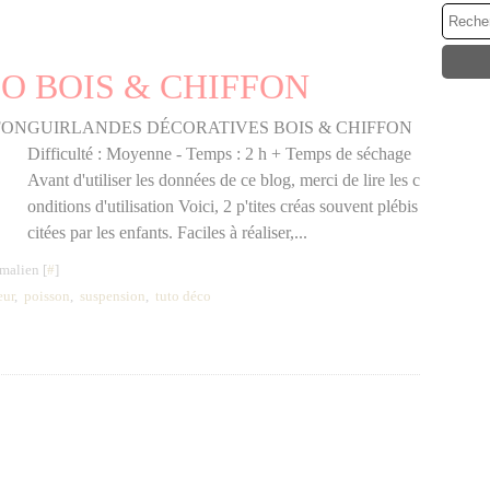
O BOIS & CHIFFON
GUIRLANDES DÉCORATIVES BOIS & CHIFFON
Difficulté : Moyenne - Temps : 2 h + Temps de séchage
Avant d'utiliser les données de ce blog, merci de lire les c
onditions d'utilisation Voici, 2 p'tites créas souvent plébis
citées par les enfants. Faciles à réaliser,...
malien [
#
]
eur
,
poisson
,
suspension
,
tuto déco