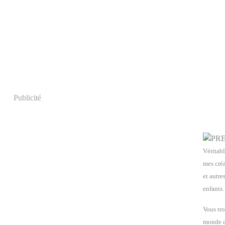
Publicité
Véritabl
mes créa
et autre
enfants.
Vous tro
monde de