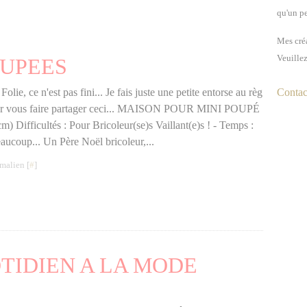
qu'un pe
Mes créa
Veuillez
OUPEES
olie, ce n'est pas fini... Je fais juste une petite entorse au règ
Contact
ur vous faire partager ceci... MAISON POUR MINI POUPÉ
) Difficultés : Pour Bricoleur(se)s Vaillant(e)s ! - Temps :
aucoup... Un Père Noël bricoleur,...
malien [
#
]
TIDIEN A LA MODE