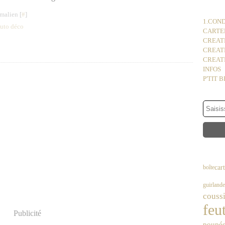
malien [
#
]
1.COND
tuto déco
CARTER
CREATI
CREAT
CREATI
INFOS
P'TIT 
car
boîte
guirlande
couss
feu
Publicité
poupé