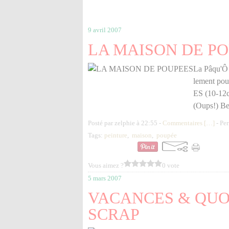
9 avril 2007
LA MAISON DE P
La Pâqu'Ô F
lement po
ES (10-12cm
(Oups!) Be
Posté par zelphie à 22:55 -
Commentaires [
…
]
- Per
Tags:
peinture
,
maison
,
poupée
Vous aimez ?
0 vote
5 mars 2007
VACANCES & QUO
SCRAP