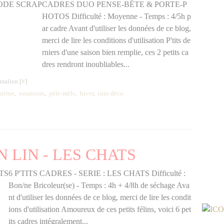
CADRES DUO PENSE-BÊTE & PORTE-P
HOTOS Difficulté : Moyenne - Temps : 4/5h p
ar cadre Avant d'utiliser les données de ce blog,
merci de lire les conditions d'utilisation P'tits de
rniers d'une saison bien remplie, ces 2 petits ca
dres rendront inoubliables...
malien [
#
]
utrine
,
nounours
,
pèle-mèle
,
hiver
,
tuto déco
 LIN - LES CHATS
6 P'TITS CADRES - SERIE : LES CHATS Difficulté :
Bon/ne Bricoleur(se) - Temps : 4h + 4/8h de séchage Ava
nt d'utiliser les données de ce blog, merci de lire les condit
ions d'utilisation Amoureux de ces petits félins, voici 6 pet
its cadres intégralement...