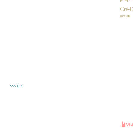
Cré-E
dessin
<<
<
1
2
3
Vis