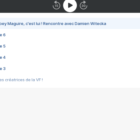
bey Maguire, c'est lui ! Rencontre avec Damien Witecka
e 6
e 5
e 4
e 3
s créatrices de la VF !
e 2
e 1
e Mektoub My Love arrive enfin ! Rencontre avec Shaïn Boumedine et Sal
i : après Toni en famille
elle réalise le bouleversant Dites lui que je l'aime