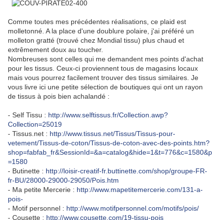
Comme toutes mes précédentes réalisations, ce plaid est
molletonné. A la place d'une doublure polaire, j'ai préféré un
molleton gratté (trouvé chez Mondial tissu) plus chaud et
extrêmement doux au toucher.
Nombreuses sont celles qui me demandent mes points d'achat
pour les tissus. Ceux-ci proviennent tous de magasins locaux
mais vous pourrez facilement trouver des tissus similaires. Je
vous livre ici une petite sélection de boutiques qui ont un rayon
de tissus à pois bien achalandé :
- Self Tissu :
http://www.selftissus.fr/Collection.awp?
Collection=25019
- Tissus.net :
http://www.tissus.net/Tissus/Tissus-pour-
vetement/Tissus-de-coton/Tissus-de-coton-avec-des-points.htm?
shop=fabfab_fr&SessionId=&a=catalog&hide=1&t=776&c=1580&p
=1580
- Butinette :
http://loisir-creatif-fr.buttinette.com/shop/groupe-FR-
fr-BU/28000-29000-29050/Pois.htm
- Ma petite Mercerie :
http://www.mapetitemercerie.com/131-a-
pois-
- Motif personnel :
http://www.motifpersonnel.com/motifs/pois/
- Cousette :
http://www.cousette.com/19-tissu-pois