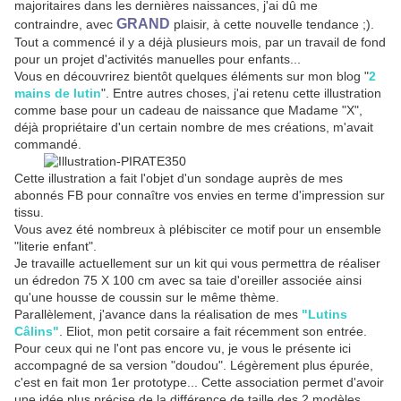
majoritaires dans les dernières naissances, j'ai dû me
GRAND
contraindre, avec
plaisir, à cette nouvelle tendance ;).
Tout a commencé il y a déjà plusieurs mois, par un travail de fond
pour un projet d'activités manuelles pour enfants...
Vous en découvrirez bientôt quelques éléments sur mon blog "
2
mains de lutin
". Entre autres choses, j'ai retenu cette illustration
comme base pour un cadeau de naissance que Madame "X",
déjà propriétaire d'un certain nombre de mes créations, m'avait
commandé.
Cette illustration a fait l'objet d'un sondage auprès de mes
abonnés FB pour connaître vos envies en terme d'impression sur
tissu.
Vous avez été nombreux à plébisciter ce motif pour un ensemble
"literie enfant".
Je travaille actuellement sur un kit qui vous permettra de réaliser
un édredon 75 X 100 cm avec sa taie d'oreiller associée ainsi
qu'une housse de coussin sur le même thème.
Parallèlement, j'avance dans la réalisation de mes
"Lutins
Câlins"
. Eliot, mon petit corsaire a fait récemment son entrée.
Pour ceux qui ne l'ont pas encore vu, je vous le présente ici
accompagné de sa version "doudou". Légèrement plus épurée,
c'est en fait mon 1er prototype... Cette association permet d'avoir
une idée plus précise de la différence de taille des 2 modèles.