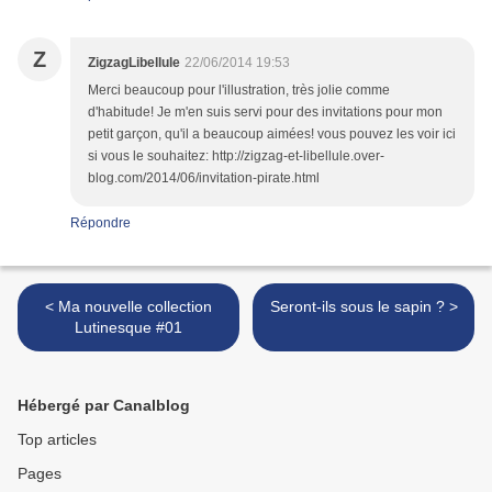
Z
ZigzagLibellule
22/06/2014 19:53
Merci beaucoup pour l'illustration, très jolie comme
d'habitude! Je m'en suis servi pour des invitations pour mon
petit garçon, qu'il a beaucoup aimées! vous pouvez les voir ici
si vous le souhaitez: http://zigzag-et-libellule.over-
blog.com/2014/06/invitation-pirate.html
Répondre
< Ma nouvelle collection
Seront-ils sous le sapin ? >
Lutinesque #01
Hébergé par Canalblog
Top articles
Pages