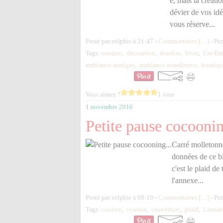
e, mais la créati
dévier de vos idé
vous réserve...
Posté par zelphie à 21:47 -
Commentaires [
…
]
- Per
Tags:
couture
,
décoration
,
doudou
,
hiver
,
Cré-En
ambiance rustique
,
ambiance scandinave
,
boutiqu
Vous aimez ?
1 vote
1 novembre 2016
Petite pause cocoonin
Carré molletonné
données de ce blo
c'est le plaid de
l'annexe...
Posté par zelphie à 09:10 -
Commentaires [
…
]
- Per
Tags:
couture
,
coussin
,
couverture
,
plaid
,
Linnam