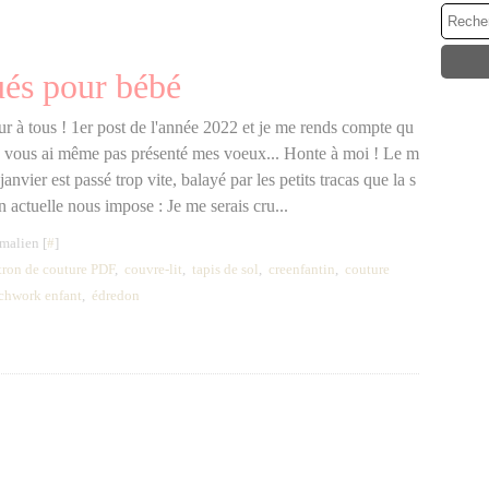
és pour bébé
r à tous ! 1er post de l'année 2022 et je me rends compte qu
e vous ai même pas présenté mes voeux... Honte à moi ! Le m
janvier est passé trop vite, balayé par les petits tracas que la s
on actuelle nous impose : Je me serais cru...
malien [
#
]
tron de couture PDF
,
couvre-lit
,
tapis de sol
,
creenfantin
,
couture
chwork enfant
,
édredon