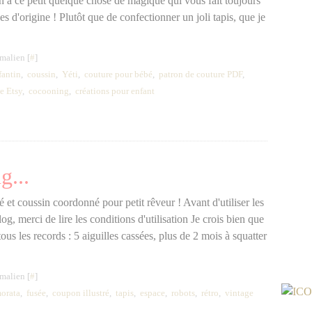
on a ce petit quelque chose de magique qui vous fait toujours
es d'origine ! Plutôt que de confectionner un joli tapis, que je
malien [
#
]
fantin
,
coussin
,
Yéti
,
couture pour bébé
,
patron de couture PDF
,
e Etsy
,
cocooning
,
créations pour enfant
g...
 et coussin coordonné pour petit rêveur ! Avant d'utiliser les
g, merci de lire les conditions d'utilisation Je crois bien que
 tous les records : 5 aiguilles cassées, plus de 2 mois à squatter
malien [
#
]
orata
,
fusée
,
coupon illustré
,
tapis
,
espace
,
robots
,
rétro
,
vintage