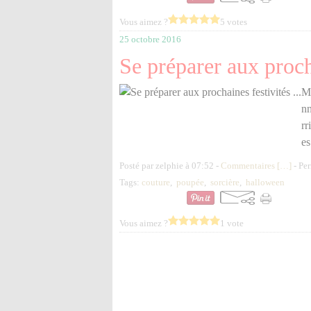
Vous aimez ?
5 votes
25 octobre 2016
Se préparer aux procha
Mé
nn
rr
es
Posté par zelphie à 07:52 -
Commentaires [
…
]
- Per
Tags:
couture
,
poupée
,
sorcière
,
halloween
Vous aimez ?
1 vote