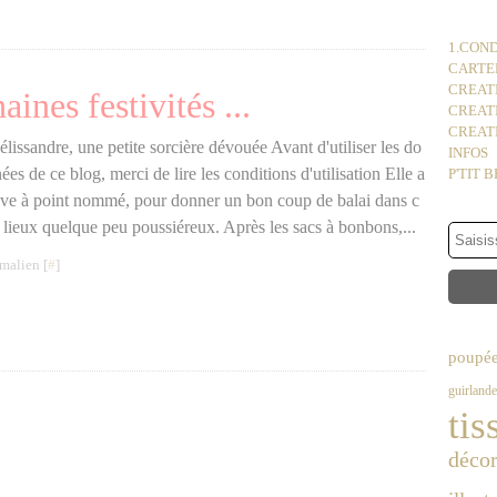
1.COND
CARTER
CREATI
ines festivités ...
CREAT
CREATI
lissandre, une petite sorcière dévouée Avant d'utiliser les do
INFOS
ées de ce blog, merci de lire les conditions d'utilisation Elle a
P'TIT 
ive à point nommé, pour donner un bon coup de balai dans c
 lieux quelque peu poussiéreux. Après les sacs à bonbons,...
malien [
#
]
poupé
guirlande
tis
décor