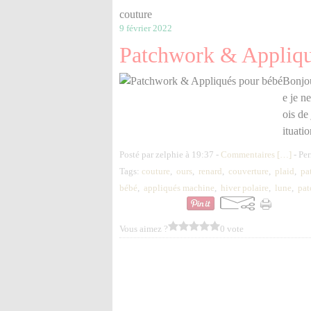
couture
9 février 2022
Patchwork & Appliqu
Bonjou
e je n
ois de 
ituati
Posté par zelphie à 19:37 -
Commentaires [
…
]
- Per
Tags:
couture
,
ours
,
renard
,
couverture
,
plaid
,
pa
bébé
,
appliqués machine
,
hiver polaire
,
lune
,
pat
Vous aimez ?
0 vote