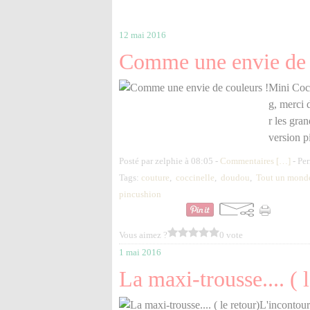
12 mai 2016
Comme une envie de 
Mini Cocc
g, merci d
r les gra
version p
Posté par zelphie à 08:05 -
Commentaires [
…
]
- Per
Tags:
couture
,
coccinelle
,
doudou
,
Tout un monde 
pincushion
Vous aimez ?
0 vote
1 mai 2016
La maxi-trousse.... ( 
L'incontour