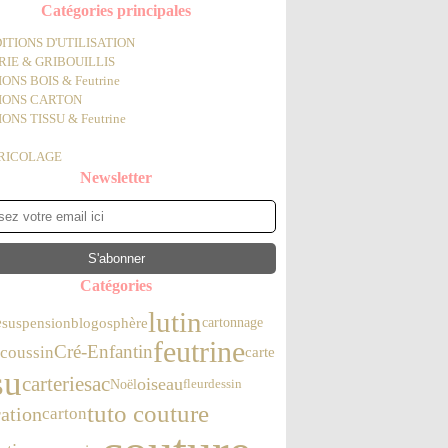
Catégories principales
ITIONS D'UTILISATION
IE & GRIBOUILLIS
ONS BOIS & Feutrine
IONS CARTON
ONS TISSU & Feutrine
BRICOLAGE
Newsletter
Catégories
lutin
e
suspension
blogosphère
cartonnage
feutrine
Cré-Enfantin
coussin
carte
su
carterie
sac
oiseau
Noël
fleur
dessin
tuto couture
ation
carton