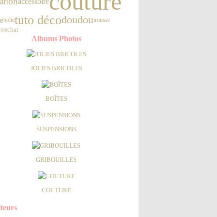
couture
ration
accessoire
tuto déco
doudou
re
boîte
trousse
chat
ata
Albums Photos
JOLIES BRICOLES
BOÎTES
SUSPENSIONS
GRIBOUILLES
COUTURE
iteurs