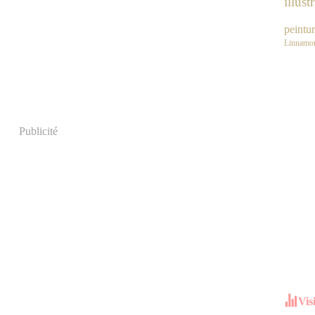
illust
peintu
Linnamor
Publicité
Vis