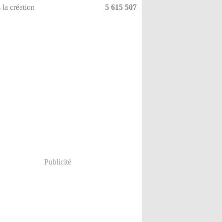
 la création
5 615 507
Publicité