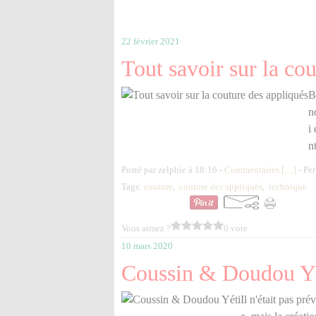
22 février 2021
Tout savoir sur la co
B
n
i
n
Posté par zelphie à 18:16 -
Commentaires [
…
]
- Per
Tags:
couture
,
couture des appliqués
,
technique
Vous aimez ?
0 vote
10 mars 2020
Coussin & Doudou Y
Il n'était pas pr