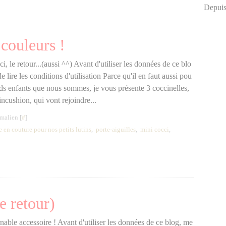
Depuis
couleurs !
i, le retour...(aussi ^^) Avant d'utiliser les données de ce blo
e lire les conditions d'utilisation Parce qu'il en faut aussi pou
nds enfants que nous sommes, je vous présente 3 coccinelles,
incushion, qui vont rejoindre...
malien [
#
]
en couture pour nos petits lutins
,
porte-aiguilles
,
mini cocci
,
le retour)
nable accessoire ! Avant d'utiliser les données de ce blog, me