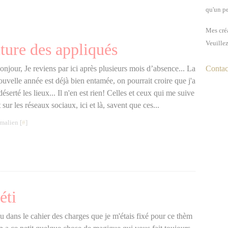
qu'un pe
Mes créa
Veuillez
uture des appliqués
onjour, Je reviens par ici après plusieurs mois d’absence... La
Contact
ouvelle année est déjà bien entamée, on pourrait croire que j'a
 déserté les lieux... Il n'en est rien! Celles et ceux qui me suive
t sur les réseaux sociaux, ici et là, savent que ces...
malien [
#
]
éti
évu dans le cahier des charges que je m'étais fixé pour ce thèm