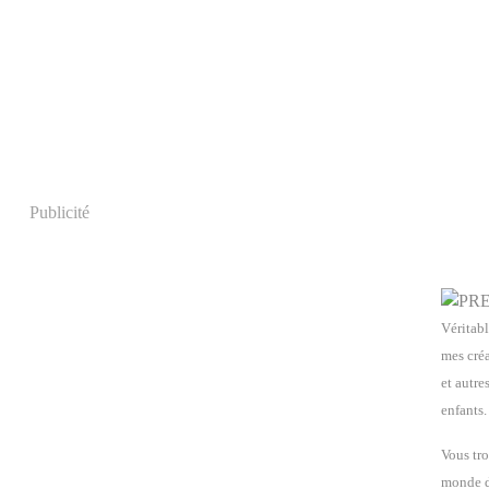
Publicité
Véritabl
mes créa
et autre
enfants.
Vous tro
monde de