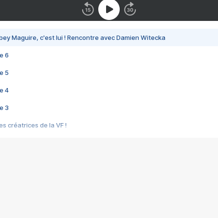
bey Maguire, c'est lui ! Rencontre avec Damien Witecka
e 6
e 5
e 4
e 3
s créatrices de la VF !
e 2
e 1
e Mektoub My Love arrive enfin ! Rencontre avec Shaïn Boumedine et Sal
i : après Toni en famille
elle réalise le bouleversant Dites lui que je l'aime