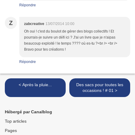
Répondre
Z
zabcreative
13/07/2014 10:00
Oh oui ! c'est du boulot de gérer des blogs collectifs ! Et
pourrais-je suivre un défi ici ? J'ai un livre que je n'aipas
beaucoup exploité ! le temps ???? où es-tu ?<br /> <br />
Bravo pour tes créations !
Répondre
< Après la pluie...
Des sacs pour toutes les
occasions ! # 01 >
Hébergé par Canalblog
Top articles
Pages