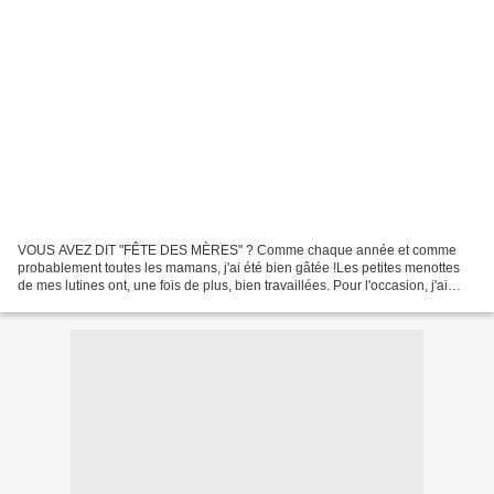
VOUS AVEZ DIT "FÊTE DES MÈRES" ? Comme chaque année et comme
probablement toutes les mamans, j'ai été bien gâtée !Les petites menottes
de mes lutines ont, une fois de plus, bien travaillées. Pour l'occasion, j'ai
décidé de concocter à chacune, une petite...