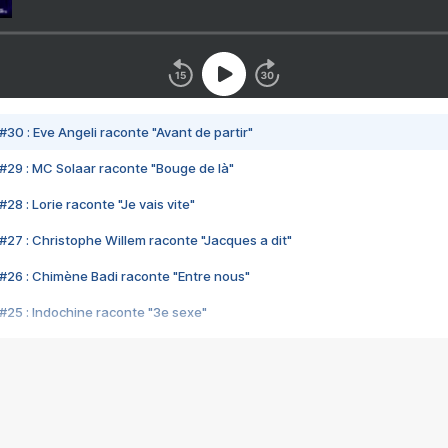
#30 : Eve Angeli raconte "Avant de partir"
#29 : MC Solaar raconte "Bouge de là"
28 : Lorie raconte "Je vais vite"
#27 : Christophe Willem raconte "Jacques a dit"
#26 : Chimène Badi raconte "Entre nous"
#25 : Indochine raconte "3e sexe"
#24 : Zaho raconte "C'est chelou"
#23 : Patrick Bruel raconte "Au café des délices"
#22 : Kyo raconte "Le chemin"