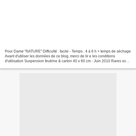
Pour Dame "NATURE" Difficulté : facile - Temps : 4 à 6 h + temps de séchage
Avant d'utiliser les données de ce blog, merci de lir e les conditions
d'utilisation Suspension feutrine & carton 40 x 60 cm - Juin 2010 Rares sont
les créations que j'apprécie...