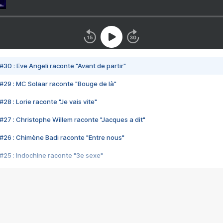
#30 : Eve Angeli raconte "Avant de partir"
#29 : MC Solaar raconte "Bouge de là"
28 : Lorie raconte "Je vais vite"
#27 : Christophe Willem raconte "Jacques a dit"
#26 : Chimène Badi raconte "Entre nous"
#25 : Indochine raconte "3e sexe"
#24 : Zaho raconte "C'est chelou"
#23 : Patrick Bruel raconte "Au café des délices"
#22 : Kyo raconte "Le chemin"