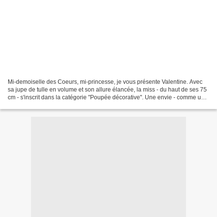
Mi-demoiselle des Coeurs, mi-princesse, je vous présente Valentine. Avec
sa jupe de tulle en volume et son allure élancée, la miss - du haut de ses 75
cm - s'inscrit dans la catégorie "Poupée décorative". Une envie - comme un
doux parfum d'enfance - de...