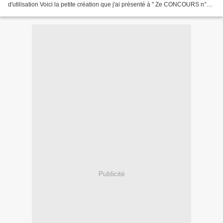
d'utilisation Voici la petite création que j'ai présenté à " Ze CONCOURS n°4 "
organisé par le site , dont le thème...
Publicité