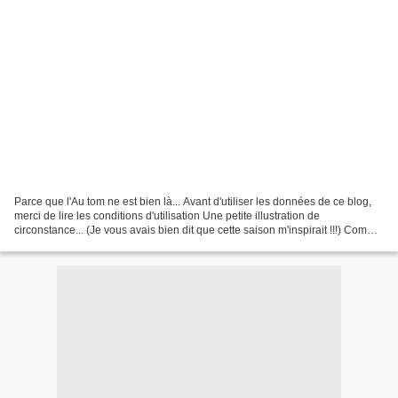
Parce que l'Au tom ne est bien là... Avant d'utiliser les données de ce blog,
merci de lire les conditions d'utilisation Une petite illustration de
circonstance... (Je vous avais bien dit que cette saison m'inspirait !!!) Comme
d'hab', vous pouvez l'enregistrer...