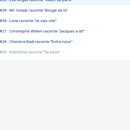
#29 : MC Solaar raconte "Bouge de là"
28 : Lorie raconte "Je vais vite"
#27 : Christophe Willem raconte "Jacques a dit"
#26 : Chimène Badi raconte "Entre nous"
#25 : Indochine raconte "3e sexe"
#24 : Zaho raconte "C'est chelou"
#23 : Patrick Bruel raconte "Au café des délices"
#22 : Kyo raconte "Le chemin"
#21 : Nolwenn Leroy raconte "Cassé"
#20 : Patrick Hernandez raconte "Born to be alive"
#19 : Lorie raconte "Près de moi"
#18 : Michael Jones raconte "A nos actes manqués" (avec Jean-Jacque