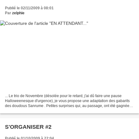
Publié le 02/11/2009 à 08:01
Par
zelphie
... Le trio de Novembre (désolée pour le retard, j'ai dû faire une pause
Halloweenesque d'urgence), je vous propose une adaptation des gabarits
des doudous Sanrume . Petites surprises qui, au passage, ont été gagnées
par Emmeline et Titiladouce. Comme...
S'ORGANISER #2
Publié le 01/10/2009 à 22:04