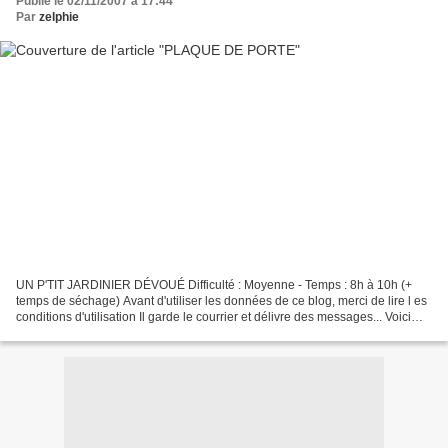
Publié le 02/11/2007 à 17:44
Par
zelphie
UN P'TIT JARDINIER DÉVOUÉ Difficulté : Moyenne - Temps : 8h à 10h (+
temps de séchage) Avant d'utiliser les données de ce blog, merci de lire l es
conditions d'utilisation Il garde le courrier et délivre des messages... Voici
une plaque de porte aux couleurs...