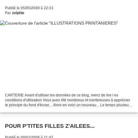
Publié le 05/05/2008 à 22:31
Par
zelphie
CARTERIE Avant d'utiliser les données de ce blog, merci de lire l es
conditions d'utilisation Vous avez été nombreux et nombreuses à apprécier
le principe du fond d'écran... Alors en voici un nouveau... Le temps pluvieux
du mois d'Avril m'a inspiré cette...
POUR P'TITES FILLES Z'AILEES...
Publié le 09/02/2008 à 11:47