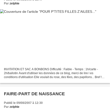
Par
zelphie
INVITATION ET SAC A BONBONS Difficulté : Faible - Temps : 1h/carte -
2h/ballotin Avant d'utiliser les données de ce blog, merci de lire l es
conditions d'utilisation Elle voulait du rose, des fées, des papillons... Bref !
Comme une p'tite fille de 5 ans......
FAIRE-PART DE NAISSANCE
Publié le 09/08/2007 à 12:30
Par
zelphie