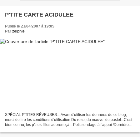
P'TITE CARTE ACIDULEE
Publié le 23/04/2007 à 19:05
Par
zelphie
SPÉCIAL P'TITES RÊVEUSES... Avant d'utiliser les données de ce blog,
merci de lire les conditions d'utilisation Du rose, du mauve, du pastel...C'est
bien connu, les p'tites filles adorent çà... Petit sondage à l'appui !Dernière
née de ma série " Lutinesque",...