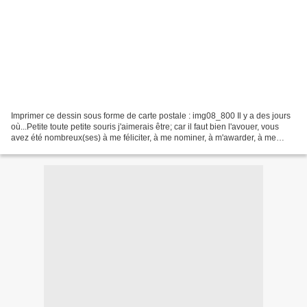
Imprimer ce dessin sous forme de carte postale : img08_800 Il y a des jours
où...Petite toute petite souris j'aimerais être; car il faut bien l'avouer, vous
avez été nombreux(ses) à me féliciter, à me nominer, à m'awarder, à me
taguer et comme je fais...