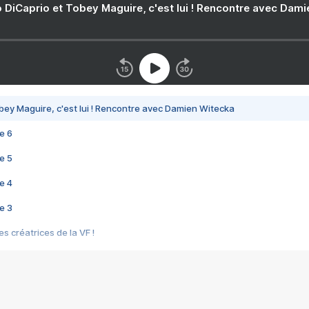
 DiCaprio et Tobey Maguire, c'est lui ! Rencontre avec Dam
bey Maguire, c'est lui ! Rencontre avec Damien Witecka
e 6
e 5
e 4
e 3
s créatrices de la VF !
e 2
e 1
e Mektoub My Love arrive enfin ! Rencontre avec Shaïn Boumedine et Sal