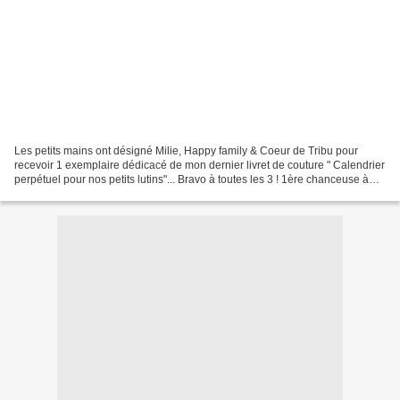
Les petits mains ont désigné Milie, Happy family & Coeur de Tribu pour
recevoir 1 exemplaire dédicacé de mon dernier livret de couture " Calendrier
perpétuel pour nos petits lutins"... Bravo à toutes les 3 ! 1ère chanceuse à
00h24 le 04/12 merci pour...