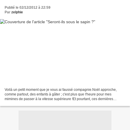
Publié le 02/12/2012 à 22:59
Par
zelphie
Voilà un petit moment que je vous ai faussé compagnie.Noël approche,
comme partout, des enfants à gâter ; c'est plus que l'heure pour mes
mimines de passer à la vitesse supérieure !Et pourtant, ces dernières
semaines sont loin d'avoir été improductives...