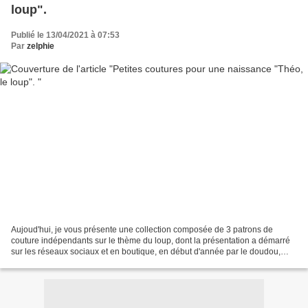
loup".
Publié le 13/04/2021 à 07:53
Par
zelphie
Aujoud'hui, je vous présente une collection composée de 3 patrons de
couture indépendants sur le thème du loup, dont la présentation a démarré
sur les réseaux sociaux et en boutique, en début d'année par le doudou,
suivi du bavoir et qui s'achève aujourd'hui...