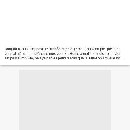
Bonjour à tous ! 1er post de l'année 2022 et je me rends compte que je ne
vous ai même pas présenté mes voeux... Honte à moi ! Le mois de janvier
est passé trop vite, balayé par les petits tracas que la situation actuelle nous
impose : Je me serais cru...