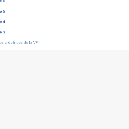
e 6
e 5
e 4
e 3
s créatrices de la VF !
e 2
e 1
e Mektoub My Love arrive enfin ! Rencontre avec Shaïn Boumedine et Sal
i : après Toni en famille
elle réalise le bouleversant Dites lui que je l'aime
ais ! Rencontre autour de Vie privée de Rebecca Zlotowski
 de Marguerite, Grave... Rencontre avec Ella Rumpf
 Les Rêveurs, un film intime sur la santé mentale