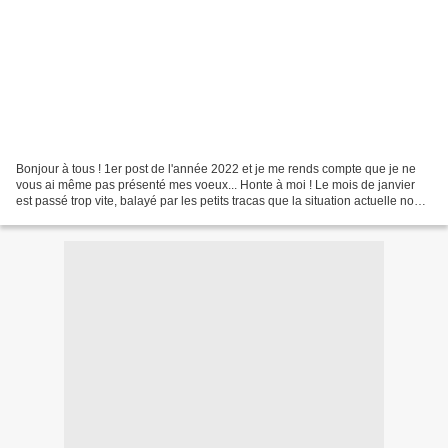
Bonjour à tous ! 1er post de l'année 2022 et je me rends compte que je ne
vous ai même pas présenté mes voeux... Honte à moi ! Le mois de janvier
est passé trop vite, balayé par les petits tracas que la situation actuelle nous
impose : Je me serais cru...