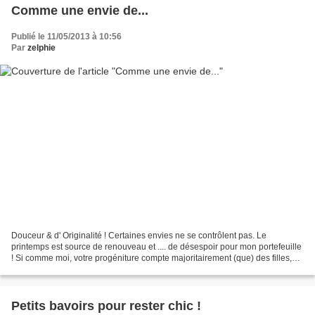
Comme une envie de...
Publié le 11/05/2013 à 10:56
Par
zelphie
Douceur & d' Originalité ! Certaines envies ne se contrôlent pas. Le
printemps est source de renouveau et .... de désespoir pour mon portefeuille
! Si comme moi, votre progéniture compte majoritairement (que) des filles,
vous courez à la ruine assurément...
Petits bavoirs pour rester chic !