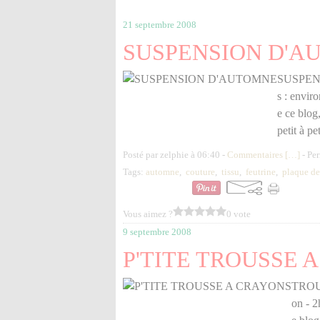
21 septembre 2008
SUSPENSION D'A
SUSPENSI
s : enviro
e ce blog,
petit à pe
Posté par zelphie à 06:40 -
Commentaires [
…
]
- Per
Tags:
automne
,
couture
,
tissu
,
feutrine
,
plaque de
Vous aimez ?
0 vote
9 septembre 2008
P'TITE TROUSSE 
TROUS
on - 2