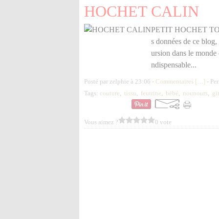
HOCHET CALIN
PETIT HOCHET TOUT D
s données de ce blog, 
ursion dans le monde de
ndispensable...
Posté par zelphie à 23:06 -
Commentaires [
…
]
- Per
Tags:
couture
,
tissu
,
feutrine
,
bébé
,
nounours
,
gi
Vous aimez ?
0 vote