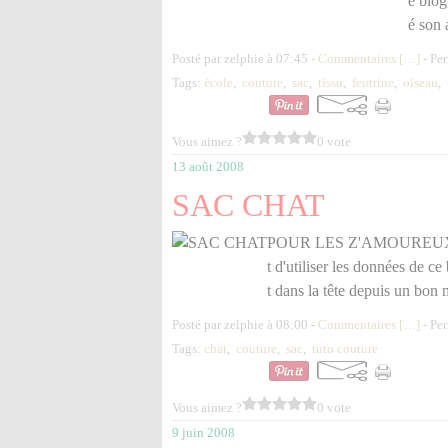
e blog
é son 
Posté par zelphie à 07:45 -
Commentaires [
…
]
- Per
Tags:
école
,
couture
,
sac
,
tissu
,
feutrine
,
oiseau
,
Vous aimez ?
0 vote
13 août 2008
SAC CHAT
POUR LES Z'AMOUREUX DES
t d'utiliser les données de ce 
t dans la tête depuis un bon 
Posté par zelphie à 08:00 -
Commentaires [
…
]
- Per
Tags:
chat
,
couture
,
sac
,
tuto couture
Vous aimez ?
0 vote
9 juin 2008