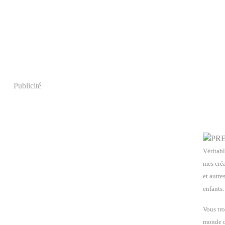
Publicité
Véritabl
mes créa
et autre
enfants.
Vous tro
monde de