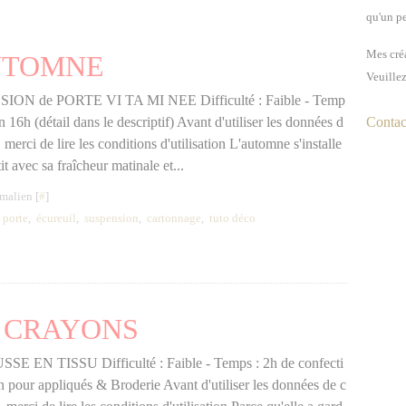
qu'un pe
Mes créa
UTOMNE
Veuillez
ON de PORTE VI TA MI NEE Difficulté : Faible - Temp
n 16h (détail dans le descriptif) Avant d'utiliser les données d
Contact
 merci de lire les conditions d'utilisation L'automne s'installe
tit avec sa fraîcheur matinale et...
malien [
#
]
 porte
,
écureuil
,
suspension
,
cartonnage
,
tuto déco
A CRAYONS
SE EN TISSU Difficulté : Faible - Temps : 2h de confecti
h pour appliqués & Broderie Avant d'utiliser les données de c