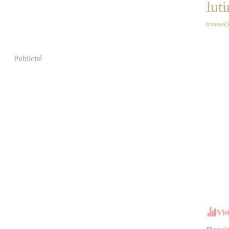
luti
c
trousse
Publicité
Vis