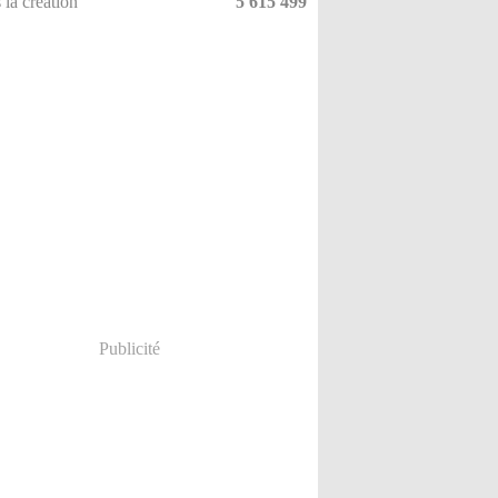
 la création
5 615 499
Publicité