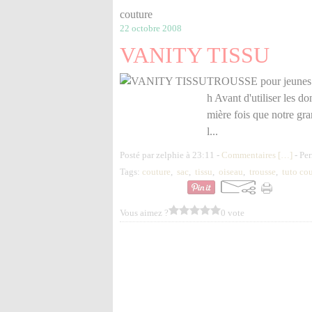
couture
22 octobre 2008
VANITY TISSU
TROUSSE pour jeunes V
h Avant d'utiliser les do
mière fois que notre gra
l...
Posté par zelphie à 23:11 -
Commentaires [
…
]
- Per
Tags:
couture
,
sac
,
tissu
,
oiseau
,
trousse
,
tuto co
Vous aimez ?
0 vote