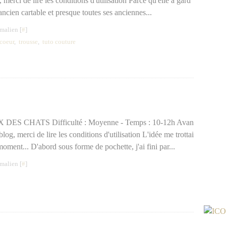
, merci de lire les conditions d'utilisation Parce qu'elle a gard
ancien cartable et presque toutes ses anciennes...
malien [
#
]
coeur
,
trousse
,
tuto couture
 CHATS Difficulté : Moyenne - Temps : 10-12h Avan
blog, merci de lire les conditions d'utilisation L'idée me trottai
moment... D'abord sous forme de pochette, j'ai fini par...
malien [
#
]