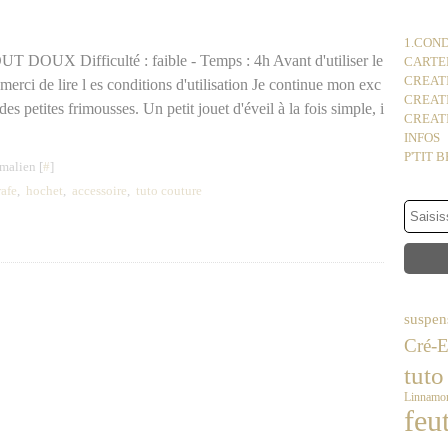
1.COND
OUX Difficulté : faible - Temps : 4h Avant d'utiliser le
CARTER
CREATI
merci de lire l es conditions d'utilisation Je continue mon exc
CREAT
s petites frimousses. Un petit jouet d'éveil à la fois simple, i
CREATI
INFOS
P'TIT 
malien [
#
]
rafe
,
hochet
,
accessoire
,
tuto couture
suspen
Cré-E
tuto
Linnamor
feu