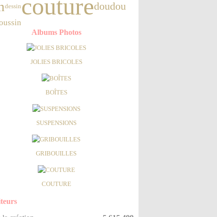
couture
n
doudou
dessin
oussin
Albums Photos
JOLIES BRICOLES
BOÎTES
SUSPENSIONS
GRIBOUILLES
COUTURE
iteurs