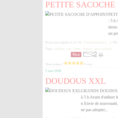
PETITE SACOCHE 
PETI
: 5 h 
itions
un pet
Posté par zelphie à 23:16 -
Commentaires [
…
]
- Per
Tags:
couture
,
sac
,
tissu
,
oiseau
,
tuto couture
Vous aimez ?
1 vote
5 mai 2008
DOUDOUS XXL
GRANDS DOUDOUS PO
à 5 h Avant d'utiliser 
n Envie de nouveauté, d
ne pas adopter...