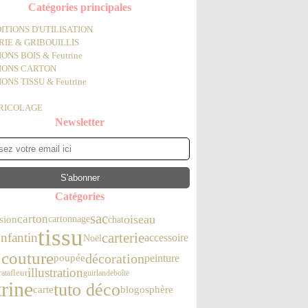
Catégories principales
ITIONS D'UTILISATION
IE & GRIBOUILLIS
ONS BOIS & Feutrine
IONS CARTON
ONS TISSU & Feutrine
BRICOLAGE
Newsletter
Catégories
sac
carton
oiseau
sion
chat
cartonnage
tissu
carterie
nfantin
accessoire
Noël
 couture
décoration
poupée
peinture
illustration
ata
fleur
guirlande
boîte
trine
tuto déco
carte
blogosphère