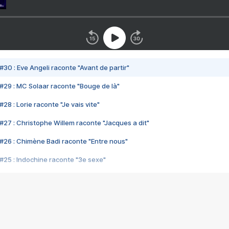
#30 : Eve Angeli raconte "Avant de partir"
#29 : MC Solaar raconte "Bouge de là"
28 : Lorie raconte "Je vais vite"
#27 : Christophe Willem raconte "Jacques a dit"
#26 : Chimène Badi raconte "Entre nous"
#25 : Indochine raconte "3e sexe"
#24 : Zaho raconte "C'est chelou"
#23 : Patrick Bruel raconte "Au café des délices"
#22 : Kyo raconte "Le chemin"