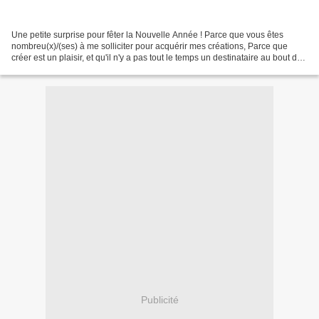
Une petite surprise pour fêter la Nouvelle Année ! Parce que vous êtes
nombreu(x)/(ses) à me solliciter pour acquérir mes créations, Parce que
créer est un plaisir, et qu'il n'y a pas tout le temps un destinataire au bout de
l'aventure... Retrouvez dans...
Publicité