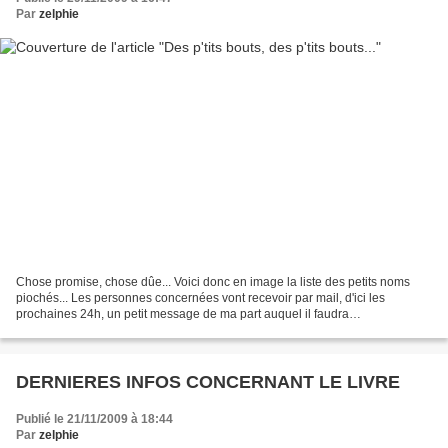
Par
zelphie
Chose promise, chose dûe... Voici donc en image la liste des petits noms
piochés... Les personnes concernées vont recevoir par mail, d'ici les
prochaines 24h, un petit message de ma part auquel il faudra
impérativement répondre. Un grand merci à tous...
DERNIERES INFOS CONCERNANT LE LIVRE
Publié le 21/11/2009 à 18:44
Par
zelphie