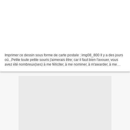
Imprimer ce dessin sous forme de carte postale : img08_800 Il y a des jours
où...Petite toute petite souris j'aimerais être; car il faut bien l'avouer, vous
avez été nombreux(ses) à me féliciter, à me nominer, à m'awarder, à me
taguer et comme je fais...