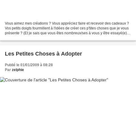
Vous aimez mes créations ? Vous appréciez faire et recevoir des cadeaux ?
Vos petits doigts fourmillent à l'idées de créer ces p'tites choses que je vous
présente ? (Et je sais que vous êtes nombreux/ses à vous y être essayé(e)s
^_^...) C'est le moment...
Les Petites Choses à Adopter
Publié le 01/01/2009 à 08:28
Par
zelphie