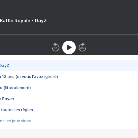
 Battle Royale - DayZ
 DayZ
 a 13 ans (et vous l'avez ignoré)
e (littéralement)
im Rayan
 toutes les règles
s les jeux vidéo
us choquant de Rockstar ? - Le scandale BULLY