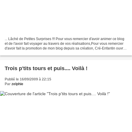
... Lâché de Petites Surprises !!! Pour vous remercier d'avoir animer ce blog
et de l'avoir fait voyager au travers de vos réalisations,Pour vous remercier
d'avoir fait la promotion de mon blog depuis sa création, Cré-Enfantin ouvre
les portes de son...
Trois p'tits tours et puis.... Voilà !
Publié le 16/09/2009 à 22:15
Par
zelphie