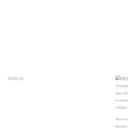
Publicité
Véritabl
mes créa
et autre
enfants.
Vous tro
monde de