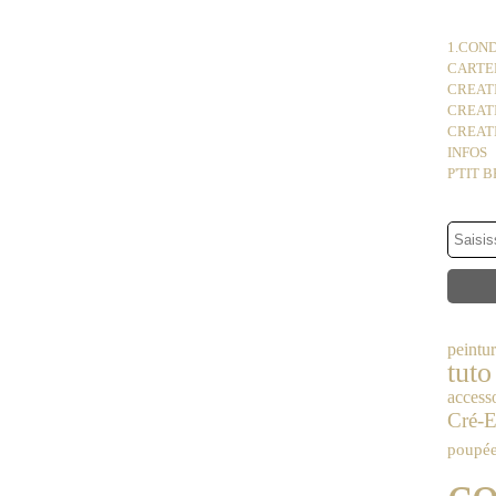
1.COND
CARTER
CREATI
CREAT
CREATI
INFOS
P'TIT 
peintu
tuto
access
Cré-E
poupé
co