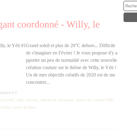
gant coordonné - Willy, le
Grand soleil et plus de 20°C dehors... Difficile
de s'imaginer en Février ! Je vous propose d'y a
pporter un peu de normalité avec cette nouvelle
création couture sur le thème de Willy, le Yéti !
Un de mes objectifs créatifs de 2020 est de me
concentrer...
malien [
#
]
our bébé
,
baby shower
,
cadeau de naissance
,
patron de couture PDF
,
te bébé
,
sortie de bain