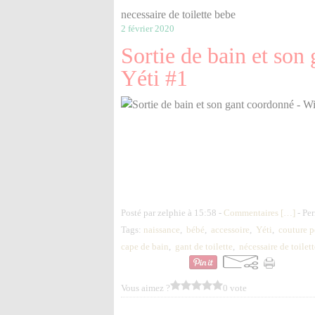
necessaire de toilette bebe
2 février 2020
Sortie de bain et son 
Yéti #1
Posté par zelphie à 15:58 -
Commentaires [
…
]
- Per
Tags:
naissance
,
bébé
,
accessoire
,
Yéti
,
couture p
cape de bain
,
gant de toilette
,
nécessaire de toilet
Vous aimez ?
0 vote