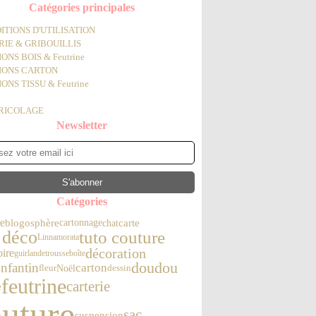
Catégories principales
ITIONS D'UTILISATION
IE & GRIBOUILLIS
ONS BOIS & Feutrine
IONS CARTON
ONS TISSU & Feutrine
BRICOLAGE
Newsletter
Catégories
re
blogosphère
chat
carte
cartonnage
 déco
tuto couture
Linnamorata
décoration
oire
guirlande
trousse
boîte
doudou
nfantin
carton
Noël
fleur
dessin
feutrine
carterie
e
uture
sac
suspension