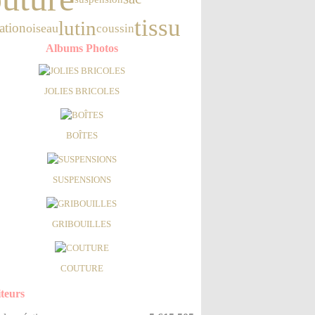
tissu
lutin
ration
oiseau
coussin
Albums Photos
JOLIES BRICOLES
BOÎTES
SUSPENSIONS
GRIBOUILLES
COUTURE
iteurs