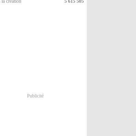
 la création
5 615 505
Publicité