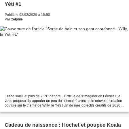
Yéti #1
Publié le 02/02/2020 à 15:58
Par
zelphie
Grand soleil et plus de 20°C dehors... Difficile de s'imaginer en Février ! Je
vous propose d'y apporter un peu de normalité avec cette nouvelle création
couture sur le thème de Willy, le Yéti ! Un de mes objectifs créatifs de 2020
est de me concentrer...
Cadeau de naissance : Hochet et poupée Koala