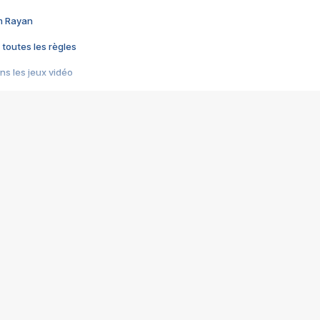
im Rayan
 toutes les règles
s les jeux vidéo
us choquant de Rockstar ? - Le scandale BULLY
e plus moche de Steam
du RÊVE tourne au CAUCHEMAR
pendant 8 heures
it… à tort
umiliés par un jeu vidéo
ire - Final Fantasy 8
ti un empire - Age of Empires
story DOFUS