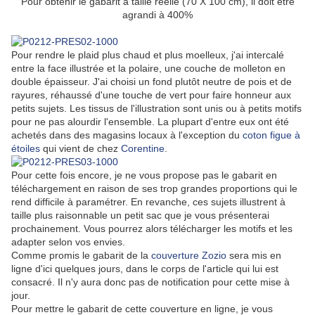
Pour obtenir le gabarit à taille réelle (70 X 100 cm), il doit être
agrandi à 400%
Pour rendre le plaid plus chaud et plus moelleux, j'ai intercalé
entre la face illustrée et la polaire, une couche de molleton en
double épaisseur. J'ai choisi un fond plutôt neutre de pois et de
rayures, réhaussé d'une touche de vert pour faire honneur aux
petits sujets. Les tissus de l'illustration sont unis ou à petits motifs
pour ne pas alourdir l'ensemble. La plupart d'entre eux ont été
achetés dans des magasins locaux à l'exception du
coton figue à
étoiles
qui vient de chez
Corentine
.
Pour cette fois encore, je ne vous propose pas le gabarit en
téléchargement en raison de ses trop grandes proportions qui le
rend difficile à paramétrer. En revanche, ces sujets illustrent à
taille plus raisonnable un petit sac que je vous présenterai
prochainement. Vous pourrez alors télécharger les motifs et les
adapter selon vos envies.
Comme promis le gabarit de la
couverture Zozio
sera mis en
ligne d'ici quelques jours, dans le corps de l'article qui lui est
consacré. Il n'y aura donc pas de notification pour cette mise à
jour.
Pour mettre le gabarit de cette couverture en ligne, je vous