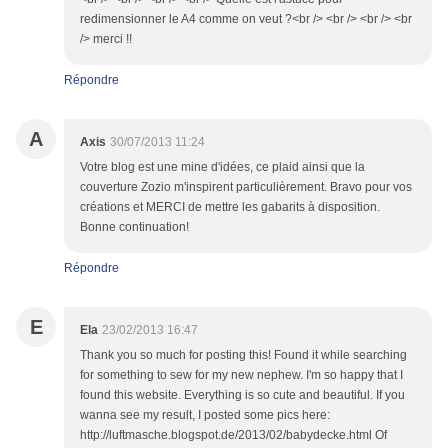
redimensionner le A4 comme on veut ?<br /> <br /> <br /> <br
/> merci !!
Répondre
A
Axis
30/07/2013 11:24
Votre blog est une mine d'idées, ce plaid ainsi que la
couverture Zozio m'inspirent particulièrement. Bravo pour vos
créations et MERCI de mettre les gabarits à disposition.
Bonne continuation!
Répondre
E
Ela
23/02/2013 16:47
Thank you so much for posting this! Found it while searching
for something to sew for my new nephew. I'm so happy that I
found this website. Everything is so cute and beautiful. If you
wanna see my result, I posted some pics here:
http://luftmasche.blogspot.de/2013/02/babydecke.html Of