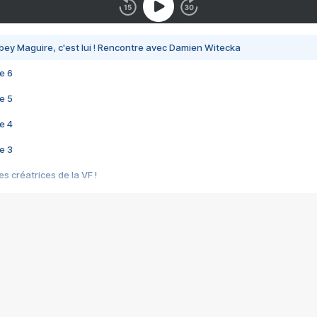
bey Maguire, c'est lui ! Rencontre avec Damien Witecka
e 6
e 5
e 4
e 3
s créatrices de la VF !
e 2
e 1
e Mektoub My Love arrive enfin ! Rencontre avec Shaïn Boumedine et Sal
i : après Toni en famille
elle réalise le bouleversant Dites lui que je l'aime