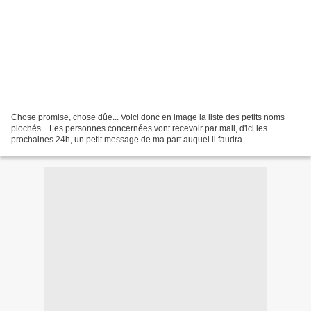
Chose promise, chose dûe... Voici donc en image la liste des petits noms
piochés... Les personnes concernées vont recevoir par mail, d'ici les
prochaines 24h, un petit message de ma part auquel il faudra
impérativement répondre. Un grand merci à tous...