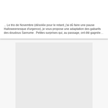
... Le trio de Novembre (désolée pour le retard, j'ai dû faire une pause
Halloweenesque d'urgence), je vous propose une adaptation des gabarits
des doudous Sanrume . Petites surprises qui, au passage, ont été gagnées
par Emmeline et Titiladouce. Comme...