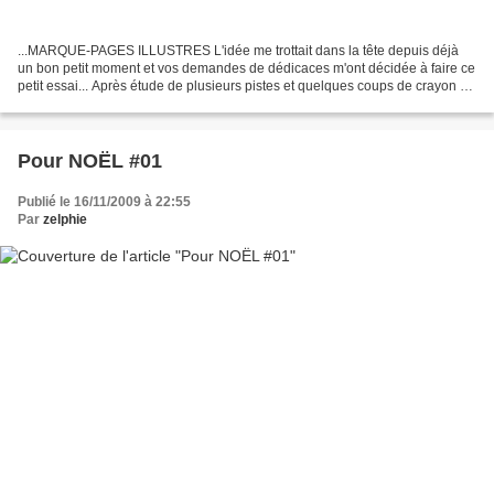
...MARQUE-PAGES ILLUSTRES L'idée me trottait dans la tête depuis déjà
un bon petit moment et vos demandes de dédicaces m'ont décidée à faire ce
petit essai... Après étude de plusieurs pistes et quelques coups de crayon et
de pinceau numériques plus tard,...
Pour NOËL #01
Publié le 16/11/2009 à 22:55
Par
zelphie