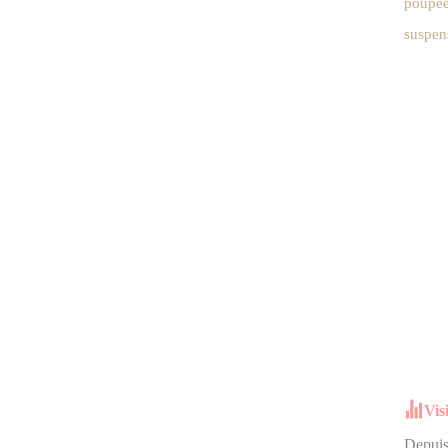
poupé
suspen
Vis
Depuis