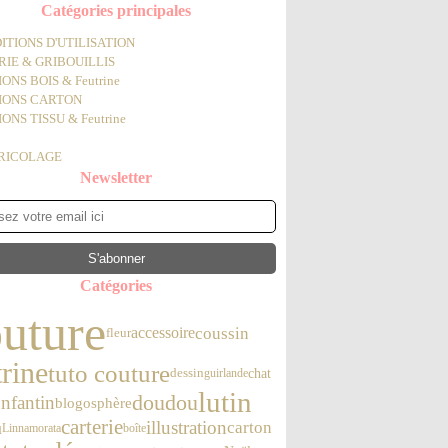
Catégories principales
ITIONS D'UTILISATION
IE & GRIBOUILLIS
ONS BOIS & Feutrine
IONS CARTON
ONS TISSU & Feutrine
BRICOLAGE
Newsletter
Catégories
uture
coussin
accessoire
fleur
trine
tuto couture
chat
dessin
guirlande
lutin
doudou
nfantin
blogosphère
carterie
illustration
u
carton
Linnamorata
boîte