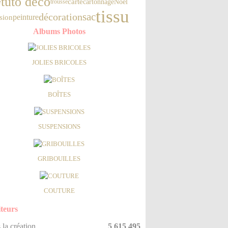
tuto déco
e
carte
cartonnage
Noël
trousse
tissu
sac
décoration
sion
peinture
Albums Photos
JOLIES BRICOLES
BOÎTES
SUSPENSIONS
GRIBOUILLES
COUTURE
iteurs
 la création
5 615 495