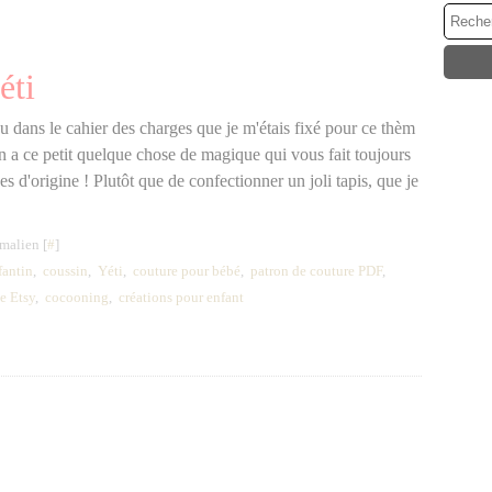
éti
évu dans le cahier des charges que je m'étais fixé pour ce thèm
on a ce petit quelque chose de magique qui vous fait toujours
es d'origine ! Plutôt que de confectionner un joli tapis, que je
malien [
#
]
fantin
,
coussin
,
Yéti
,
couture pour bébé
,
patron de couture PDF
,
e Etsy
,
cocooning
,
créations pour enfant