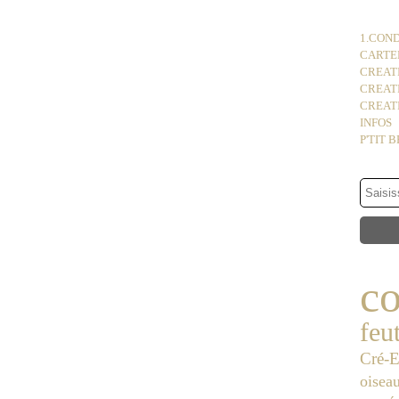
1.COND
CARTER
CREATI
CREAT
CREATI
INFOS
P'TIT 
co
feu
Cré-E
oisea