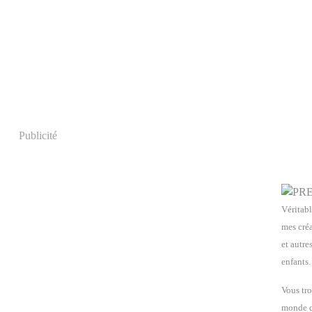
Publicité
Véritabl
mes créa
et autre
enfants.
Vous tro
monde de