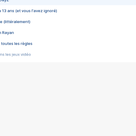
 a 13 ans (et vous l'avez ignoré)
e (littéralement)
im Rayan
 toutes les règles
s les jeux vidéo
us choquant de Rockstar ? - Le scandale BULLY
e plus moche de Steam
du RÊVE tourne au CAUCHEMAR
pendant 8 heures
it… à tort
umiliés par un jeu vidéo
ire - Final Fantasy 8