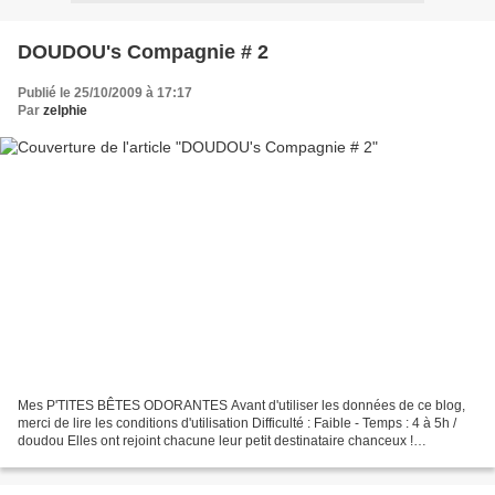
DOUDOU's Compagnie # 2
Publié le 25/10/2009 à 17:17
Par
zelphie
Mes P'TITES BÊTES ODORANTES Avant d'utiliser les données de ce blog,
merci de lire les conditions d'utilisation Difficulté : Faible - Temps : 4 à 5h /
doudou Elles ont rejoint chacune leur petit destinataire chanceux !
Complicité éphémère pour une ultime...