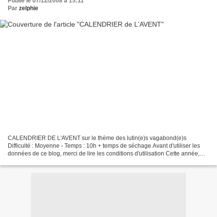
Publié le 07/12/2008 à 15:11
Par
zelphie
CALENDRIER DE L'AVENT sur le thème des lutin(e)s vagabond(e)s
Difficulté : Moyenne - Temps : 10h + temps de séchage Avant d'utiliser les
données de ce blog, merci de lire les conditions d'utilisation Cette année,
notre décoration sera faite dans des tons...